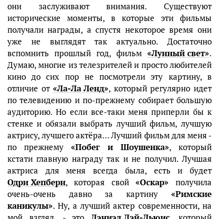
они заслуживают внимания. Существуют
исторические моменты, в которые эти фильмы
получали награды, а спустя некоторое время они
уже не выглядят так актуально. Достаточно
вспомнить прошлый год, фильм
«Лунный свет»
.
Думаю, многие из телезрителей и просто любителей
кино до сих пор не посмотрели эту картину, в
отличие от
«Ла-Ла Ленд»
, который регулярно идет
по телевидению и по-прежнему собирает большую
аудиторию. Но если все-таки меня приперли бы к
стенке и обязали выбрать лучший фильм, лучшую
актрису, лучшего актёра… Лучший фильм для меня -
по прежнему
«Побег и Шоушенка»
, который
кстати главную награду так и не получил. Лучшая
актриса для меня всегда была, есть и будет
Одри Хепберн
, которая свой
«Оскар»
получила
очень-очень давно за картину
«Римские
каникулы»
. Ну, а лучший актер современности, на
мой взгляд, - это
Дэниэл Дэй-Льюис
, который