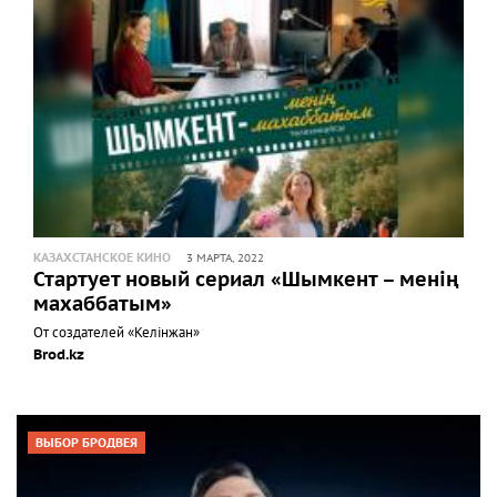
КАЗАХСТАНСКОЕ КИНО
3 МАРТА, 2022
Стартует новый сериал «Шымкент – менің
махаббатым»
От создателей «Келінжан»
Brod.kz
ВЫБОР БРОДВЕЯ