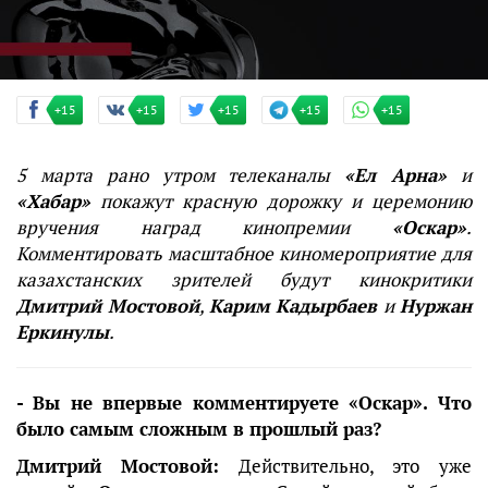
+15
+15
+15
+15
+15
5 марта рано утром телеканалы
«Ел Арна»
и
«Хабар»
покажут красную дорожку и церемонию
вручения наград кинопремии
«Оскар»
.
Комментировать масштабное киномероприятие для
казахстанских зрителей будут кинокритики
Дмитрий Мостовой
,
Карим Кадырбаев
и
Нуржан
Еркинулы
.
- Вы не впервые комментируете «Оскар». Что
было самым сложным в прошлый раз?
Дмитрий Мостовой:
Действительно, это уже