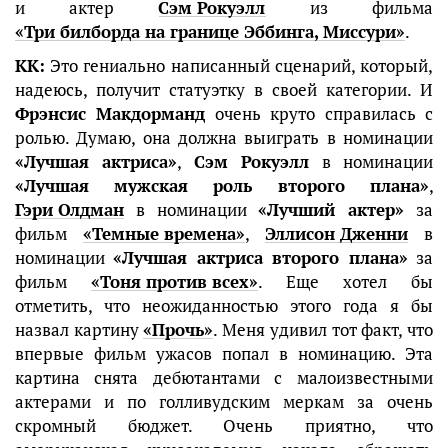
и актер
Сэм Рокуэлл
из фильма
«Три билборда на границе Эббинга, Миссури»
.
КК:
Это гениально написанный сценарий, который,
надеюсь, получит статуэтку в своей категории. И
Фрэнсис Макдорманд
очень круто справилась с
ролью. Думаю, она должна выиграть в номинации
«Лучшая актриса»
,
Сэм Рокуэлл
в номинации
«Лучшая мужская роль второго плана»
,
Гэри Олдман
в номинации
«Лучший актер»
за
фильм
«Темные времена»
,
Эллисон Дженни
в
номинации
«Лучшая актриса второго плана»
за
фильм
«Тоня против всех»
. Еще хотел бы
отметить, что неожиданностью этого года я бы
назвал картину
«Прочь»
. Меня удивил тот факт, что
впервые фильм ужасов попал в номинацию. Эта
картина снята дебютантами с малоизвестными
актерами и по голливудским меркам за очень
скромный бюджет. Очень приятно, что