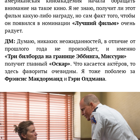
американская киноакадемия начала обращать
внимание на такое кино. Я не знаю, получит ли этот
фильм какую-либо награду, но сам факт того, чтобы
он появился в номинации
«Лучший фильм»
очень
радует.
ДМ:
Думаю, никаких неожиданностей, в отличие от
прошлого года не произойдет, и именно
«Три билборда на границе Эббинга, Миссури»
получит главный
«Оскар»
. Что касается актёров, то
здесь фавориты очевидны. Я тоже поболею за
Фрэнсис Макдорманд
и
Гэри Олдмана
.