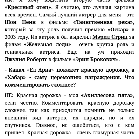
«Крестный отец»
. Я считаю, это лучшая картина
всех времен. Самый лучший актрер для меня - это
Шон Пенн
в фильме
«Таинственная река»
,
который за эту роль получил премию
«Оскар»
в
2003 году. Из актрис я бы выделил
Мэрил Стрип
за
фильм
«Железная леди»
- очень крутая роль и
гениальная актриса. Еще на ум приходит
Джулия Робертс
в фильме
«Эрин Брокович»
.
- Канал «Ел Арна» покажет красную дорожку, а
«Хабар» - саму церемонию награждения. Что
комментировать сложнее?
НЕ:
Красная дорожка - моя
«Ахиллесова пята»
,
если честно. Комментировать красную дорожку
сложнее, так как приходится помнить не только
внешний вид актеров, их наряды, но и их
спутников. Главное, не ошибиться, кто с кем
пришел. Красная дорожка - очень гламурная часть