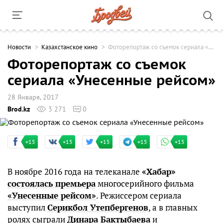
Новости
Казахстанское кино
Фоторепортаж со съемок сериала «Унесенные рейсом»
Фоторепортаж со съемок
сериала «Унесенные рейсом»
28 Января, 2017
Brod.kz
3 271
0
+15
+15
+15
+15
+15
В ноябре 2016 года на телеканале
«Хабар»
состоялась премьера
многосерийного фильма
«Унесенные рейсом»
. Режиссером сериала
выступил
Серикбол Утепбергенов
, а в главных
ролях сыграли
Динара Бактыбаева
и