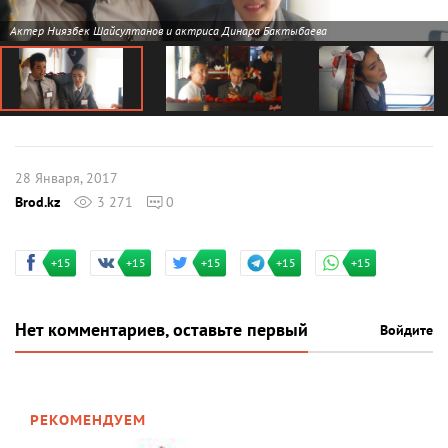
Актер Ниязбек Шайсултанов и актриса Динара Бактыбаева
28 Января, 2017
Brod.kz
3 271
0
+15
+15
+15
+15
+15
Нет комментариев, оставьте первый
Войдите
РЕКОМЕНДУЕМ