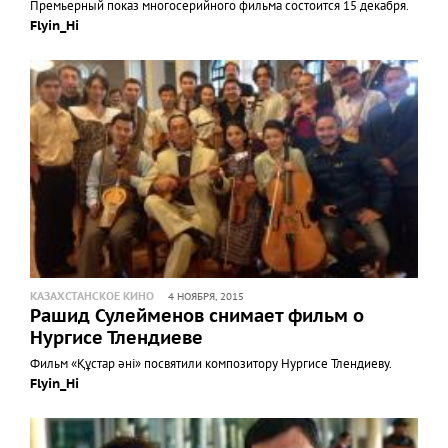
Премьерный показ многосерийного фильма состоится 15 декабря.
Flyin_Hi
КАЗАХСТАНСКОЕ КИНО
4 НОЯБРЯ, 2015
Рашид Сулейменов снимает фильм о
Нургисе Тлендиеве
Фильм «Құстар әні» посвятили композитору Нургисе Тлендиеву.
Flyin_Hi