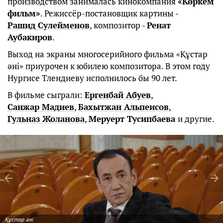
производством занималась кинокомпания
«Көркем
фильм»
. Режиссёр-постановщик картины -
Рашид Сулейменов
, композитор -
Ренат
Аубакиров
.
Выход на экраны многосерийного фильма «Құстар
әні» приурочен к юбилею композитора. В этом году
Нургисе Тлендиеву исполнилось бы 90 лет.
В фильме сыграли:
Ергенбай Абуев
,
Санжар Мадиев
,
Бахытжан Альпеисов
,
Гульназ Жоланова
,
Меруерт Тусипбаева
и другие.
Құстар әні