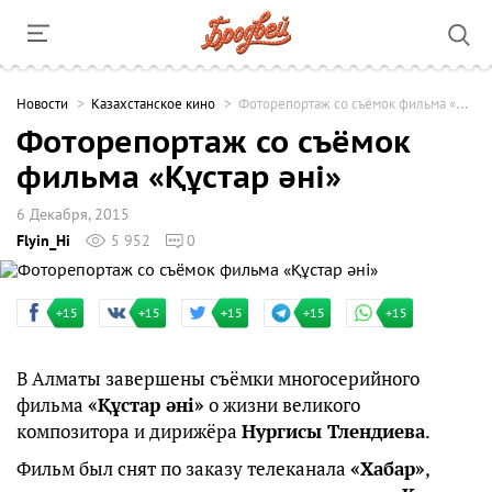
Новости
Казахстанское кино
Фоторепортаж со съёмок фильма «Құстар әні»
Фоторепортаж со съёмок
фильма «Құстар әні»
6 Декабря, 2015
Flyin_Hi
5 952
0
+15
+15
+15
+15
+15
В Алматы завершены съёмки многосерийного
фильма
«Құстар әні»
о жизни великого
композитора и дирижёра
Нургисы Тлендиева
.
Фильм был снят по заказу телеканала
«Хабар»
,