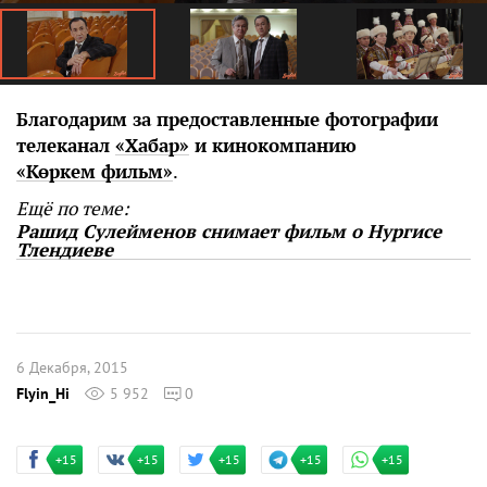
Благодарим за предоставленные фотографии
телеканал
«Хабар»
и кинокомпанию
«Көркем фильм»
.
Ещё по теме:
Рашид Сулейменов снимает фильм о Нургисе
Тлендиеве
6 Декабря, 2015
Flyin_Hi
5 952
0
+15
+15
+15
+15
+15