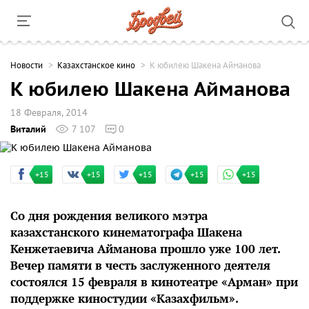
Новости
Казахстанское кино
К юбилею Шакена Айманова
К юбилею Шакена Айманова
18 Февраля, 2014
Виталий
7 107
0
+15
+15
+15
+15
+15
Со дня рождения великого мэтра
казахстанского кинематографа Шакена
Кенжетаевича Айманова прошло уже 100 лет.
Вечер памяти в честь заслуженного деятеля
состоялся 15 февраля в кинотеатре «Арман» при
поддержке киностудии «Казахфильм».