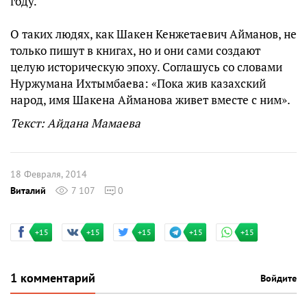
году.
О таких людях, как Шакен Кенжетаевич Айманов, не
только пишут в книгах, но и они сами создают
целую историческую эпоху. Соглашусь со словами
Нуржумана Ихтымбаева: «Пока жив казахский
народ, имя Шакена Айманова живет вместе с ним».
Текст: Айдана Мамаева
18 Февраля, 2014
Виталий
7 107
0
+15
+15
+15
+15
+15
1 комментарий
Войдите