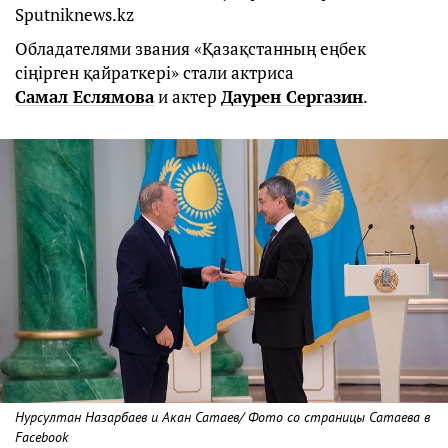
Sputniknews.kz
Обладателями звания «Қазақстанның еңбек
сіңірген қайраткері» стали актриса
Самал Еслямова
и актер
Даурен Сергазин
.
Нурсултан Назарбаев и Акан Сатаев/ Фото со страницы Сатаева в
Facebook