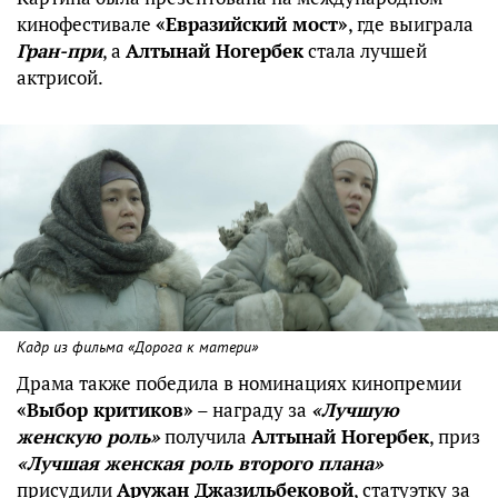
кинофестивале
«Евразийский мост»
, где выиграла
Гран-при
, а
Алтынай Ногербек
стала лучшей
актрисой.
Кадр из фильма «Дорога к матери»
Драма также победила в номинациях кинопремии
«Выбор критиков»
– награду за
«Лучшую
женскую роль»
получила
Алтынай Ногербек
, приз
«Лучшая женская роль второго плана»
присудили
Аружан Джазильбековой
, статуэтку за