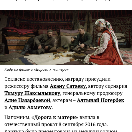
Кадр из фильма «Дорога к матери»
Согласно постановлению, награду присудили
режиссеру фильма
Акану Сатаеву
, автору сценария
Тимуру Жаксылыкову
, генеральному продюсеру
Алие Назарбаевой
, актерам –
Алтынай Ногербек
и
Адилю Ахметову
.
Напомним,
«Дорога к матери»
вышла в
отечественный прокат 8 сентября 2016 года.
Картина была презентована на международном