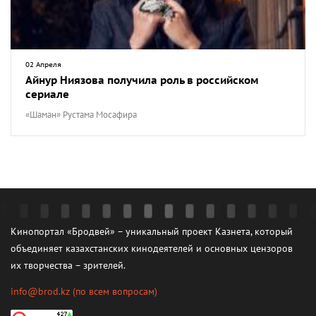
02 Апреля
Айнур Ниязова получила роль в российском
сериале
«Шаман» Рустама Мосафира
Кинопортал «Бродвей» – уникальный проект Казнета, который
объединяет казахстанских кинодеятелей и основных цензоров
их творчества – зрителей.
info@brod.kz
(по всем вопросам)