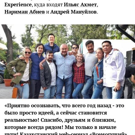
Ехрегіеnсе
, куда входят
Ильяс Ахмет
,
Нариман Абиев
и
Андрей Мануйлов
.
«Приятно осознавать, что всего год назад - это
было просто идеей, а сейчас становится
реальностью! Спасибо, друзьям и близким,
которые всегда рядом! Мы только в начале
пути! Казахcтанский web-сериал «Всемогущий»