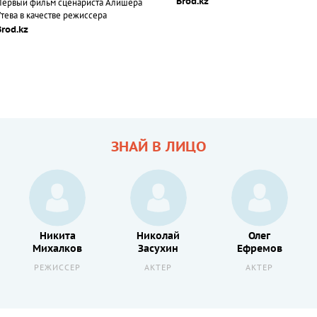
Brod.kz
Первый фильм сценариста Алишера
Утева в качестве режиссера
Brod.kz
ЗНАЙ В ЛИЦО
Никита
Николай
Олег
Михалков
Засухин
Ефремов
РЕЖИССЕР
АКТЕР
АКТЕР