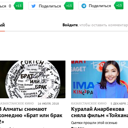
Поделиться
ться
0
Поделиться
+15
+15
+15
ый
Войдите
, чтобы оставить коммента
КАЗАХСТАНСКОЕ КИНО
КАЗАХСТАНСКОЕ КИНО
16 ИЮЛЯ, 2018
5 ДЕКАБРЯ, 
В Алматы снимают
Куралай Анарбекова
комедию «Брат или брак
сняла фильм «Тойхан
2»
Съемки прошли этой осенью