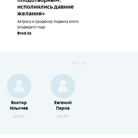
плодотворным:
исполнились давние
желания»
Актриса и продюсер подвела итоги
уходящего года
Brod.kz
Виктор
Евгений
Юрий
Ильичев
Перов
Кузьменков
АКТЕР
АКТЕР
АКТЕР