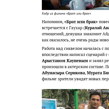
Кадр из фильма «Брат или брак»
Напомним,
«Брат или брак»
повес
встречается с Гаухар (
Куралай Ан
отношений, девушка знакомит Айд
как оказалось, не очень рады нов
Работа над сиквелом началась с 
впоследствии написал сценарий с
Арыстаном Кауневым
и занял р
произошли в актерском составе. П
Абунасыра Серикова
,
Мурата Би
фильме зрители увидят новых пер