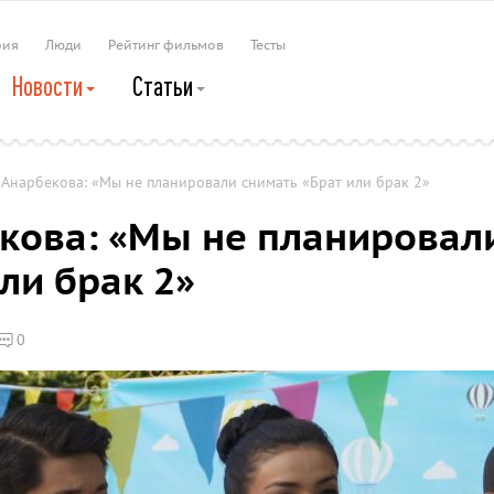
рия
Люди
Рейтинг фильмов
Тесты
Новости
Статьи
Анарбекова: «Мы не планировали снимать «Брат или брак 2»
кова: «Мы не планировал
ли брак 2»
0