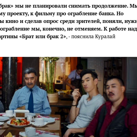
 брак» мы не планировали снимать продолжение. М
у проекту, к фильму про ограбление банка. Но
 кино и сделав опрос среди зрителей, поняли, нуж
 ограбление мы, конечно, не отменяем. К работе над
ртины «Брат или брак 2»
, - пояснила Куралай