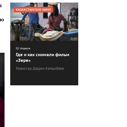
ы
КАЗАХСТАНСКОЕ КИНО
но
02 Апреля
Где и как снимали фильм
«Зере»
Режиссер Даурен Камшибаев