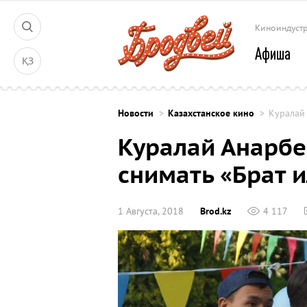
Киноиндуст
Афиша
ҚЗ
Новости
Казахстанское кино
Куралай 
Куралай Анарбе
снимать «Брат и
1 Августа, 2018
Brod.kz
4 117