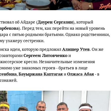
твовал об Айдаре (
Даурен Сергазин
), который
арбекова
). Перед тем, как перейти на новый уровень
ара с пятью родными братьями. Однако родственники,
ому ухажеру сестренки.
поиска идеи, которую предложил
Алишер Утев
. Он же
 соавторами
Сергеем Литовченко
и
ежиссерское кресло. Незначительные изменения
омимо уже знакомых героев - братьев в лице
сенбина
,
Бауыржана Каптагая
и
Олжаса Абая
- в
сонажей.