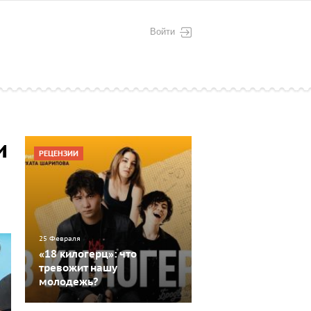
Войти
и
РЕЦЕНЗИИ
25 Февраля
«18 килогерц»: что
тревожит нашу
молодежь?