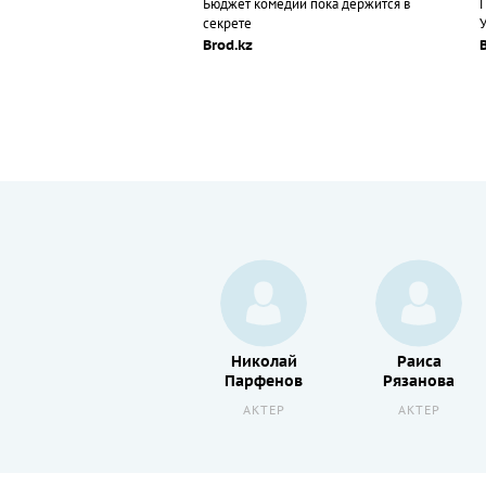
Бюджет комедии пока держится в
секрете
Brod.kz
Юрий
Николай
Раиса
Кузьменков
Парфенов
Рязанова
АКТЕР
АКТЕР
АКТЕР