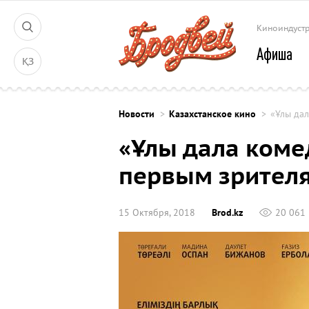
Киноиндуст
Афиша
ҚЗ
Новости
Казахстанское кино
«Ұлы да
«Ұлы дала коме
первым зрител
15 Октября, 2018
Brod.kz
20 061