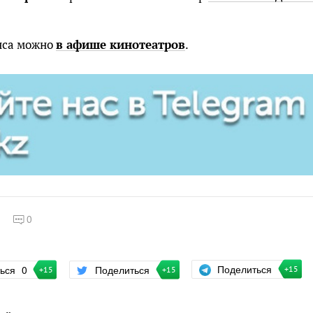
нса можно
в афише кинотеатров
.
0
Поделиться
ться
0
Поделиться
+15
+15
+15