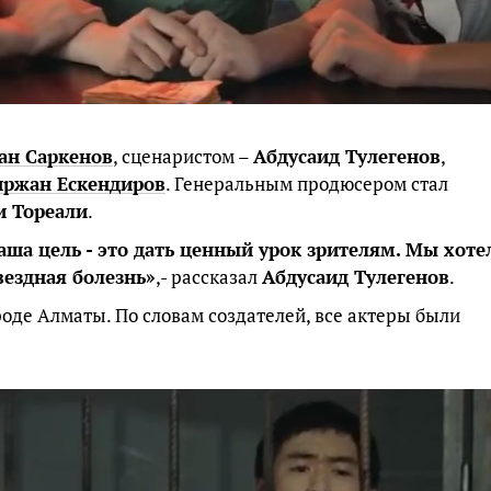
ан Саркенов
, сценаристом –
Абдусаид Тулегенов
,
иржан Ескендиров
. Генеральным продюсером стал
и Тореали
.
аша цель - это дать ценный урок зрителям. Мы хоте
вездная болезнь»
,- рассказал
Абдусаид Тулегенов
.
ороде Алматы. По словам создателей, все актеры были