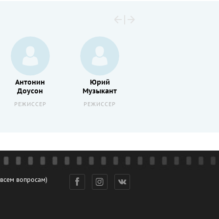
Антонин
Юрий
Игорь
Доусон
Музыкант
Дмитриев
РЕЖИССЕР
РЕЖИССЕР
АКТЕР
 всем вопросам)