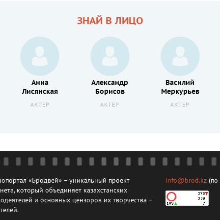
ЗНАЙ В ЛИЦО
Анна
Александр
Василий
Лисянская
Борисов
Меркурьев
АКТЕР
АКТЕР
АКТЕР
опортал «Бродвей» – уникальный проект
info@brod.kz
(по
нета, который объединяет казахстанских
одеятелей и основных цензоров их творчества –
телей.