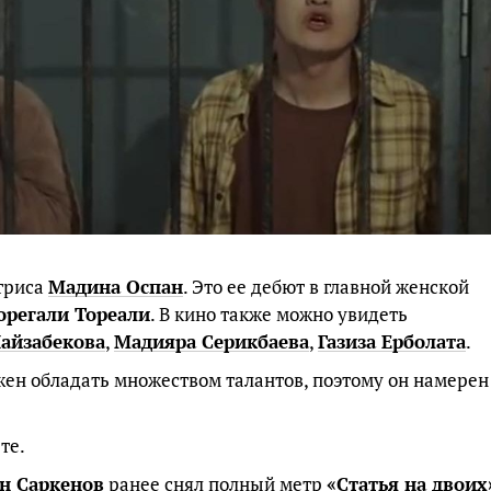
триса
Мадина Оспан
. Это ее дебют в главной женской
орегали Тореали
. В кино также можно увидеть
айзабекова
,
Мадияра Серикбаева
,
Газиза Ерболата
.
жен обладать множеством талантов, поэтому он намерен
те.
н Саркенов
ранее снял полный метр
«Статья на двоих