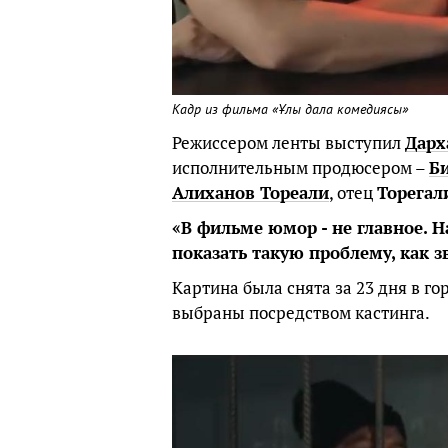
Кадр из фильма «Ұлы дала комедиясы»
Режиссером ленты выступил
Дарх
исполнительным продюсером –
Б
Алиханов Тореали
, отец
Торегал
«В фильме юмор - не главное. Н
показать такую проблему, как з
Картина была снята за 23 дня в г
выбраны посредством кастинга.