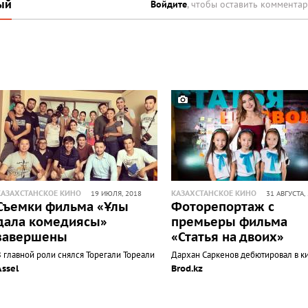
ый
Войдите
, чтобы оставить коммента
КАЗАХСТАНСКОЕ КИНО
КАЗАХСТАНСКОЕ КИНО
19 ИЮЛЯ, 2018
31 АВГУСТА,
Съемки фильма «Ұлы
Фоторепортаж с
дала комедиясы»
премьеры фильма
завершены
«Статья на двоих»
В главной роли снялся Торегали Тореали
Дархан Саркенов дебютировал в к
Assel
Brod.kz