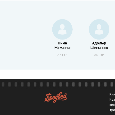
Игорь
Нина
Адольф
Дмитриев
Мамаева
Шестаков
АКТЕР
АКТЕР
АКТЕР
Кин
Каз
кин
зри