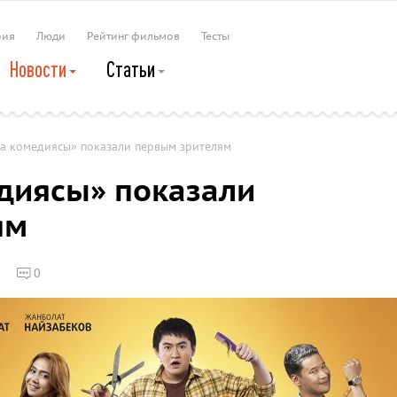
рия
Люди
Рейтинг фильмов
Тесты
Новости
Статьи
ла комедиясы» показали первым зрителям
диясы» показали
ям
0