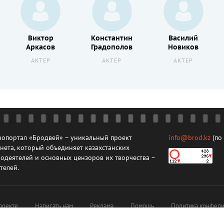
Виктор
Константин
Василий
Аркасов
Градополов
Новиков
АКТЕР
АКТЕР
АКТЕР
опортал «Бродвей» – уникальный проект
info@brod.kz
(по
нета, который объединяет казахстанских
одеятелей и основных цензоров их творчества –
телей.
роекте
Написать нам
Реклама
Помощь
Политика конфеди