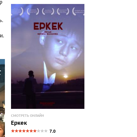
р
ь.
и.
СМОТРЕТЬ ОНЛАЙН
Еркек
7.0