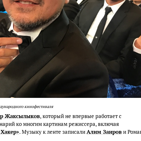
ждународного кинофестиваля
р Жаксылыков
, который не впервые работает с
нарий ко многим картинам режиссера, включая
«Хакер»
. Музыку к ленте записали
Алим Заиров
и Рома