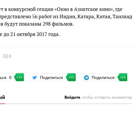
ет в конкурсной секции «Окно в Азиатское кино», где
представлено 56 работ из Индии, Катара, Китая, Таилан
ля будут показаны 298 фильмов.
 до 21 октября 2017 года.
0
Поделиться
ться
0
Поделиться
+15
+15
+15
ый
Войдите
, чтобы оставить коммента