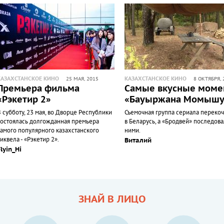
КАЗАХСТАНСКОЕ КИНО
КАЗАХСТАНСКОЕ КИНО
25 МАЯ, 2015
8 ОКТЯБРЯ, 
Премьера фильма
Самые вкусные моме
«Рэкетир 2»
«Бауыржана Момыш
 субботу, 23 мая, во Дворце Республики
Съемочная группа сериала переко
состоялась долгожданная премьера
в Беларусь, а «Бродвей» последова
самого популярного казахстанского
ними.
иквела - «Рэкетир 2».
Виталий
Flyin_Hi
ЗНАЙ В ЛИЦО