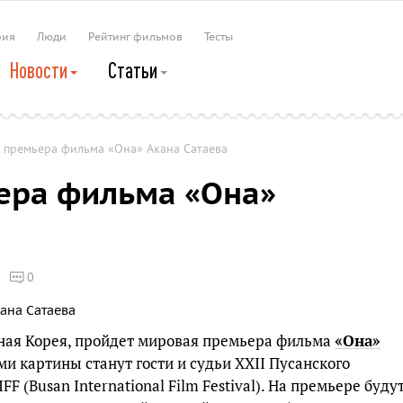
рия
Люди
Рейтинг фильмов
Тесты
Новости
Статьи
 премьера фильма «Она» Акана Сатаева
ера фильма «Она»
0
Южная Корея, пройдет мировая премьера фильма
«Она»
и картины станут гости и судьи XXII Пусанского
 (Busan International Film Festival). На премьере буду