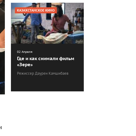
КАЗАХСТАНСКОЕ КИНО
02 Апреля
Где и как снимали фильм
«Зере»
Режиссер Даурен Камшибаев
н