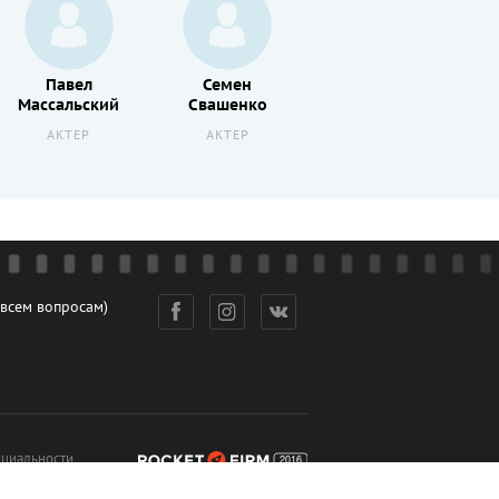
Павел
Семен
Федор
Массальский
Свашенко
Селезнев
АКТЕР
АКТЕР
АКТЕР
 всем вопросам)
циальности