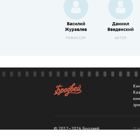
Федор
Василий
Даниил
Селезнев
Журавлев
Введенский
АКТЕР
РЕЖИССЕР
АКТЕР
Кин
Каз
кин
зри
© 2012–2026 Бродвей
О п