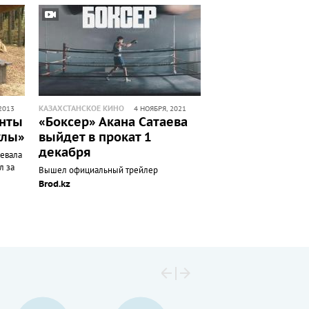
КАЗАХСТАНСКОЕ КИНО
2013
4 НОЯБРЯ, 2021
нты
«Боксер» Акана Сатаева
улы»
выйдет в прокат 1
декабря
чевала
л за
Вышел официальный трейлер
Brod.kz