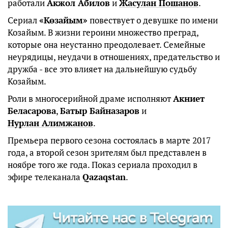
работали
Акжол Абилов
и
Жасулан Пошанов
.
Сериал
«Көзайым»
повествует о девушке по имени
Козайым. В жизни героини множество преград,
которые она неустанно преодолевает. Семейные
неурядицы, неудачи в отношениях, предательство и
дружба - все это влияет на дальнейшую судьбу
Козайым.
Роли в многосерийной драме исполняют
Акниет
Беласарова
,
Батыр Байназаров
и
Нурлан Алимжанов
.
Премьера первого сезона состоялась в марте 2017
года, а второй сезон зрителям был представлен в
ноябре того же года. Показ сериала проходил в
эфире телеканала
Qazaqstan
.