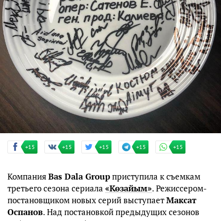
+15
+15
+15
+15
+15
Компания
Bas Dala Group
приступила к съемкам
третьего сезона сериала
«Көзайым»
. Режиссером-
постановщиком новых серий выступает
Максат
Оспанов
. Над постановкой предыдущих сезонов