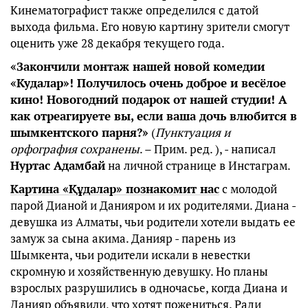
Кинематографист также определился с датой
выхода фильма. Его новую картину зрители смогут
оценить уже 28 декабря текущего года.
«Закончили монтаж нашей новой комедии
«Кудалар»! Получилось очень доброе и весёлое
кино! Новогодний подарок от нашей студии! А
как отреагируете вы, если ваша дочь влюбится в
шымкентского парня?»
(
Пунктуация и
орфография сохранены
. – Прим. ред. ), - написал
Нуртас Адамбай
на личной странице в Инстаграм.
Картина «Құдалар» познакомит нас
с молодой
парой Дианой и Данияром и их родителями. Диана -
девушка из Алматы, чьи родители хотели выдать ее
замуж за сына акима. Данияр - парень из
Шымкента, чьи родители искали в невестки
скромную и хозяйственную девушку. Но планы
взрослых разрушились в одночасье, когда Диана и
Данияр объявили, что хотят пожениться. Ради