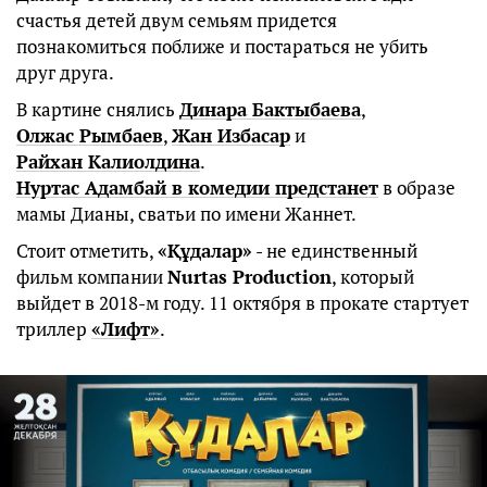
счастья детей двум семьям придется
познакомиться поближе и постараться не убить
друг друга.
В картине снялись
Динара Бактыбаева
,
Олжас Рымбаев
,
Жан Избасар
и
Райхан Калиолдина
.
Нуртас Адамбай в комедии предстанет
в образе
мамы Дианы, сватьи по имени Жаннет.
Стоит отметить,
«Құдалар»
- не единственный
фильм компании
Nurtas Production
, который
выйдет в 2018-м году. 11 октября в прокате стартует
триллер
«Лифт»
.