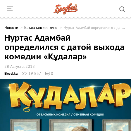
Новости
Казахстанское кино
Нуртас Адамбай определился с датой выхода комедии «Құдалар»
Нуртас Адамбай
определился с датой выхода
комедии «Құдалар»
28 Августа, 2018
Brod.kz
19 837
0