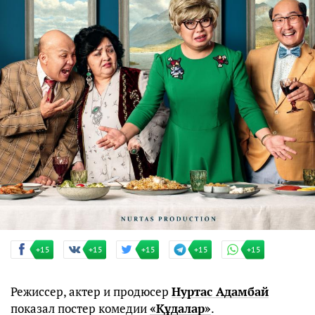
+15
+15
+15
+15
+15
Режиссер, актер и продюсер
Нуртас Адамбай
показал постер комедии
«Құдалар»
.