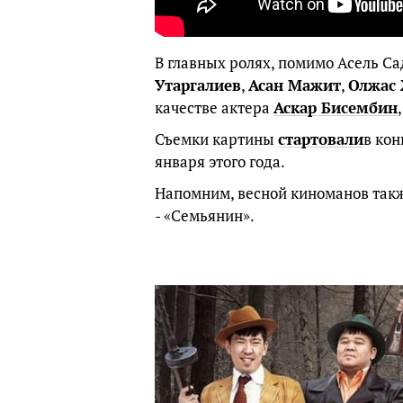
В главных ролях, помимо Асель С
Утаргалиев
,
Асан Мажит
,
Олжас
качестве актера
Аскар Бисембин
Съемки картины
стартовали
в кон
января этого года.
Напомним, весной киноманов такж
- «Семьянин».