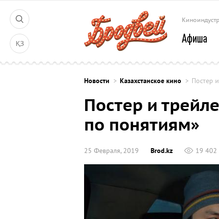
Киноиндуст
Афиша
ҚЗ
Новости
Казахстанское кино
Постер 
Постер и трейл
по понятиям»
25 Февраля, 2019
Brod.kz
19 402