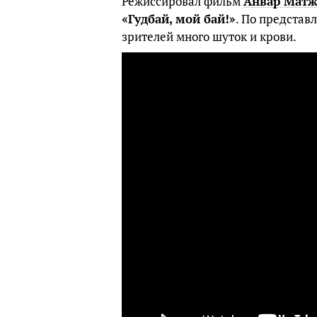
Режиссировал фильм
Анвар Матж
«Гудбай, мой бай!»
. По представ
зрителей много шуток и крови.