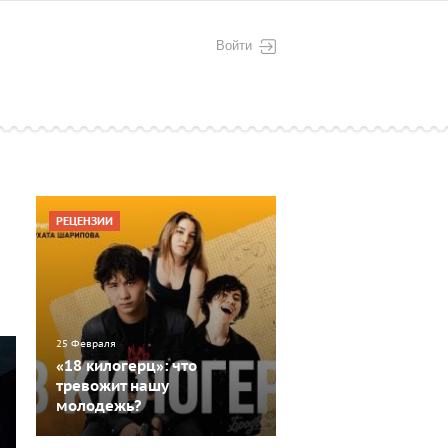
Войти
РЕЦЕНЗИИ
25 Февраля
«18 килогерц»: что
тревожит нашу
молодежь?