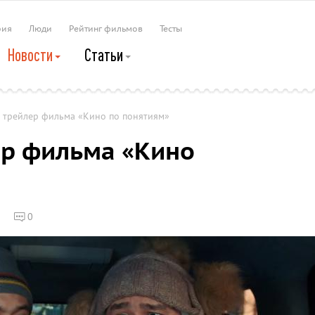
рия
Люди
Рейтинг фильмов
Тесты
Новости
Статьи
и трейлер фильма «Кино по понятиям»
ер фильма «Кино
0