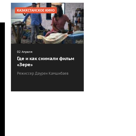
КАЗАХСТАНСКОЕ КИНО
02 Апреля
Где и как снимали фильм
«Зере»
Режиссер Даурен Камшибаев