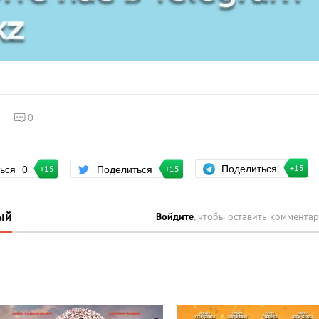
0
Поделиться
ться
0
Поделиться
+15
+15
+15
ый
Войдите
, чтобы оставить коммента