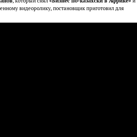
анов
, который снял
«Бизнес по-казахски в Африке»
и
ленному видеоролику, постановщик приготовил для