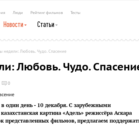
рия
Люди
Рейтинг фильмов
Тесты
Новости
Статьи
 недели: Любовь. Чудо. Спасение
и: Любовь. Чудо. Спасени
0
в один день - 10 декабря. С зарубежными
 казахстанская картина «Адель» режиссёра Аскара
ок представленных фильмов, предлагаем поддержат