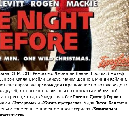
Страна: США, 2015 Режиссёр: Джонатан Левин В ролях: Джозеф
и, Лиззи Каплан, Майли Сайрус, Майкл Шеннон, Минди Кейлинг,
ис Рене Ларсон Жанр: комедия Ограничение по возрасту: до 16
х друзей, которые отправляются на поиски самой лучшей
Сет Роген
Джозеф Гордон
 Интересно, что до «Рождества»
и
-
«Интервью»
«Жизнь прекрасна»
Лиззи Каплан
ьмами
и
. А для
и
«Хулиганы и
третьим совместным проектом после сериала
язательств»