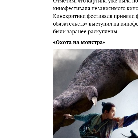
Отметим, что картина уже была п
кинофестиваля независимого кин
Кинокритики фестиваля приняли ф
обязательств» выступил на киноф
были заранее раскуплены.
«Охота на монстра»