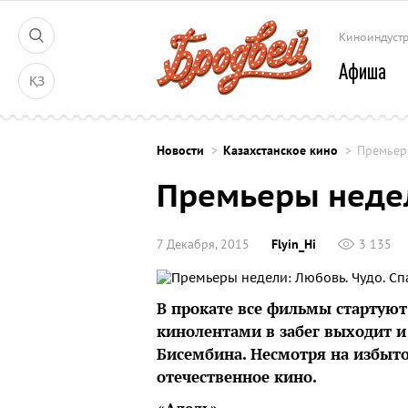
Киноиндуст
Афиша
ҚЗ
Новости
Казахстанское кино
Премьеры
Премьеры недел
7 Декабря, 2015
Flyin_Hi
3 135
В прокате все фильмы стартуют 
кинолентами в забег выходит и
Бисембина. Несмотря на избыт
отечественное кино.