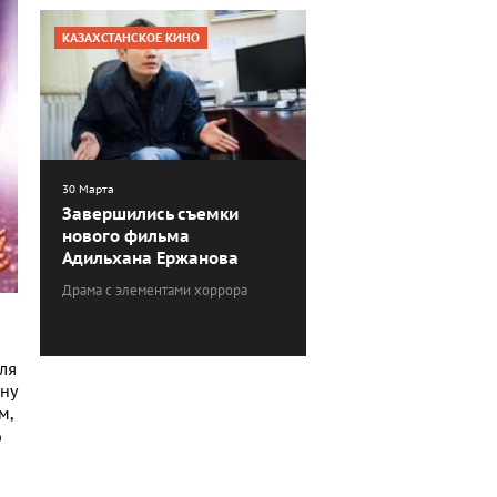
КАЗАХСТАНСКОЕ КИНО
30 Марта
Завершились съемки
нового фильма
Адильхана Ержанова
Драма с элементами хоррора
ля
ну
м,
ю