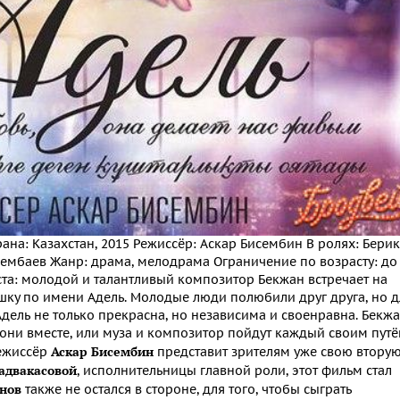
рана: Казахстан, 2015 Режиссёр: Аскар Бисембин В ролях: Берик
 Сембаев Жанр: драма, мелодрама Ограничение по возрасту: до
ста: молодой и талантливый композитор Бекжан встречает на
шку по имени Адель. Молодые люди полюбили друг друга, но д
Адель не только прекрасна, но независима и своенравна. Бекжа
и они вместе, или муза и композитор пойдут каждый своим путё
Аскар Бисембин
Режиссёр
представит зрителям уже свою втору
адвакасовой
, исполнительницы главной роли, этот фильм стал
нов
также не остался в стороне, для того, чтобы сыграть