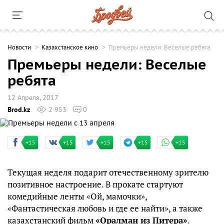
Новости
Казахстанское кино
Премьеры недели: Веселые ребята
Премьеры недели: Веселые
ребята
12 Апреля, 2017
Brod.kz
2 953
0
+15
+15
+15
+15
+15
Текущая неделя подарит отечественному зрителю
позитивное настроение. В прокате стартуют
комедийные ленты «Ой, мамочки»,
«Фантастическая любовь и где ее найти», а также
казахстанский фильм
«Оралман из Питера»
.