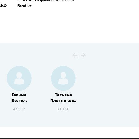
вь»
Brod.kz
Галина
Татьяна
Ольга
Волчек
Плотникова
Старостина
АКТЕР
АКТЕР
АКТЕР