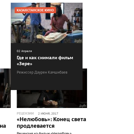
КАЗАХСТАНСКОЕ КИНО
02 Апреля
Где и как снимали фильм
«Зере»
Режиссер Даурен Камшибаев
РЕЦЕНЗИИ
2 ИЮНЯ, 2017
«Нелюбовь»: Конец света
 на
продлевается
Рецензия на фильм «Нелюбовь»