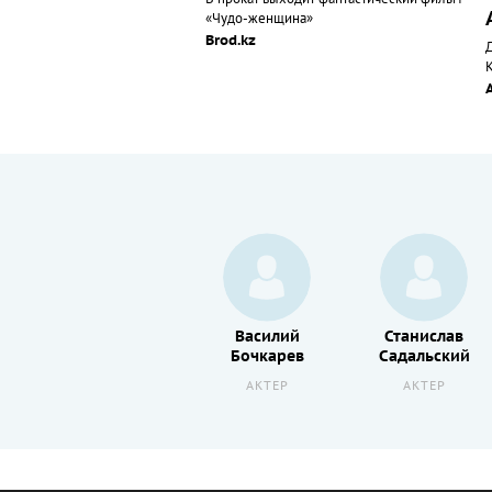
«Чудо-женщина»
Brod.kz
Ольга
Василий
Станислав
а
Старостина
Бочкарев
Садальский
АКТЕР
АКТЕР
АКТЕР