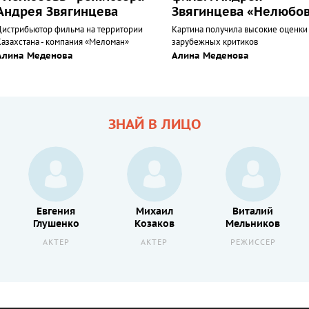
Андрея Звягинцева
Звягинцева «Нелюбо
Дистрибьютор фильма на территории
Картина получила высокие оценки
Казахстана - компания «Меломан»
зарубежных критиков
Алина Меденова
Алина Меденова
ЗНАЙ В ЛИЦО
Евгения
Михаил
Виталий
Глушенко
Козаков
Мельников
АКТЕР
АКТЕР
РЕЖИССЕР