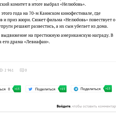
ский комитет в итоге выбрал «Нелюбовь».
этого года на 70-м Каннском кинофестивале, где
в и приз жюри. Сюжет фильма «Нелюбовь» повествует о
пруги решают развестись, а их сын убегает из дома.
е выдвижение на престижную американскую награду. В
а его драма «Левиафан».
2 961
0
Поделиться
ться
0
Поделиться
+15
+15
+15
Войдите
, чтобы оставить коммента