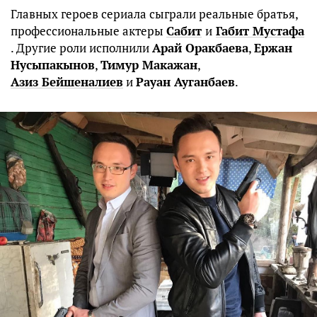
Главных героев сериала сыграли реальные братья,
профессиональные актеры
Сабит
и
Габит Мустафа
. Другие роли исполнили
Арай Оракбаева
,
Ержан
Нусыпакынов
,
Тимур Макажан
,
Азиз Бейшеналиев
и
Рауан Ауганбаев
.