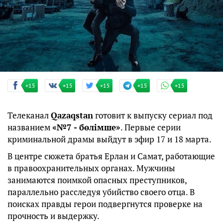
+15
+15
+15
+15
+15
Телеканал
Qazaqstan
готовит к выпуску сериал под
названием
«№7 - бөлімше»
. Первые серии
криминальной драмы выйдут в эфир 17 и 18 марта.
В центре сюжета братья Ерлан и Самат, работающие
в правоохранительных органах. Мужчины
занимаются поимкой опасных преступников,
параллельно расследуя убийство своего отца. В
поисках правды герои подвергнутся проверке на
прочность и выдержку.