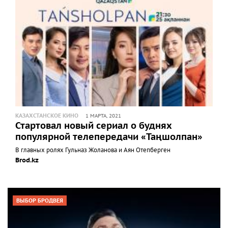
КАЗАХСТАНСКОЕ КИНО
1 МАРТА, 2021
Стартовал новый сериал о буднях
популярной телепередачи «Таңшолпан»
В главных ролях Гульназ Жоланова и Аян Отепберген
Brod.kz
ВЫБОР БРОДВЕЯ