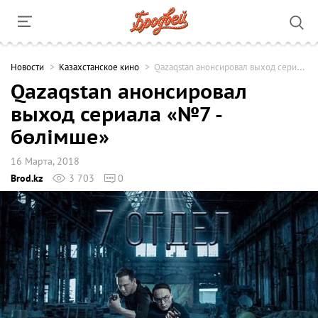
Новости
Казахстанское кино
Qazaqstan анонсировал выход сериала «№7 - бөлімше»
Qazaqstan анонсировал
выход сериала «№7 -
бөлімше»
16 Марта, 2018
Brod.kz
3 703
0