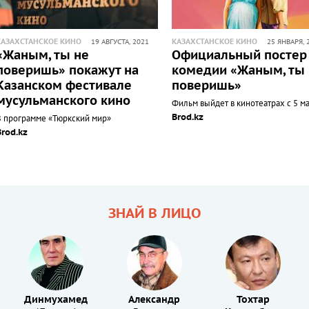
КАЗАХСТАНСКОЕ КИНО
КАЗАХСТАНСКОЕ КИНО
19 АВГУСТА, 2021
25 ЯНВАРЯ, 
«Жаным, ты не
Официальный постер
поверишь» покажут на
комедии «Жаным, ты
Казанском фестивале
поверишь»
мусульманского кино
Фильм выйдет в кинотеатрах с 5 м
Brod.kz
В программе «Тюркский мир»
Brod.kz
ЗНАЙ В ЛИЦО
Динмухамед
Александр
Тохтар