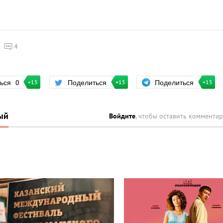
4
Поделиться
ться
0
Поделиться
+15
+15
+15
ый
Войдите
, чтобы оставить коммента