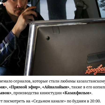
немало сериалов, которые стали любимы казахстанском
ак»
,
«Прямой эфир»
,
«Айналайын»
, также в его копил
ывок»
, производства киностудии
«Казахфильм»
.
 посмотреть на «Седьмом канале» по будням в 20:00.