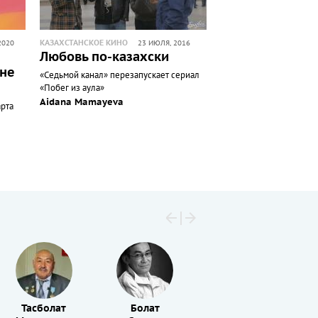
КАЗАХСТАНСКОЕ КИНО
2020
23 ИЮЛЯ, 2016
Любовь по-казахски
 не
«Седьмой канал» перезапускает сериал
«Побег из аула»
Aidana Mamayeva
арта
Тасболат
Болат
Аубакир