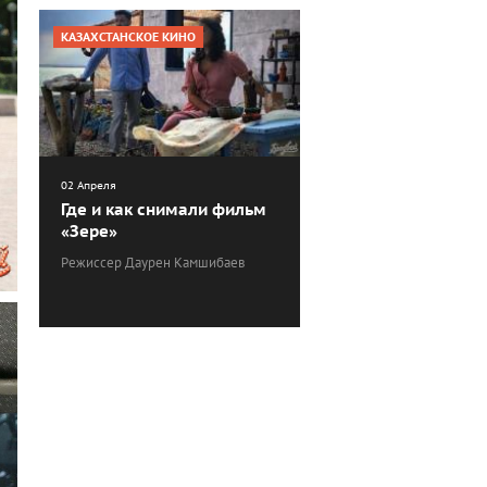
КАЗАХСТАНСКОЕ КИНО
02 Апреля
Где и как снимали фильм
«Зере»
Режиссер Даурен Камшибаев