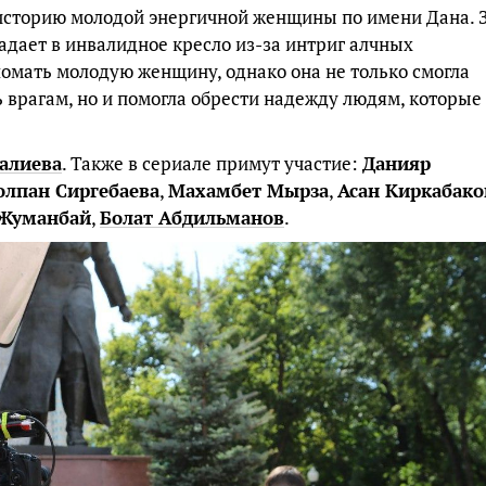
историю молодой энергичной женщины по имени Дана. 
адает в инвалидное кресло из-за интриг алчных
ломать молодую женщину, однако она не только смогла
ь врагам, но и помогла обрести надежду людям, которые
Калиева
. Также в сериале примут участие:
Данияр
лпан Сиргебаева
,
Махамбет Мырза
,
Асан Киркабако
Жуманбай
,
Болат Абдильманов
.