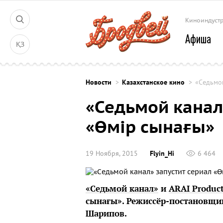
Киноиндуст
Афиша
ҚЗ
Новости
Казахстанское кино
«Седьмой
«Седьмой канал
«Өмір сынағы»
19 Ноября, 2015
Flyin_Hi
6 464
«Седьмой канал»
и
ARAI Produc
сынағы». Режиссёр-постановщик
Шарипов.