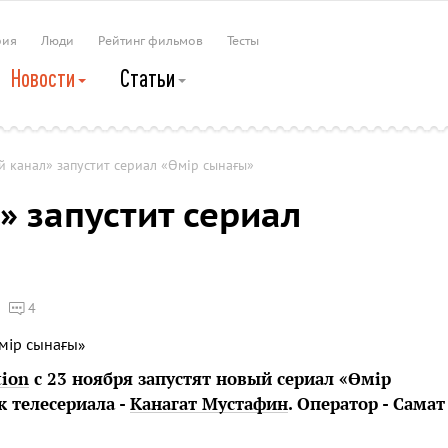
рия
Люди
Рейтинг фильмов
Тесты
Новости
Статьи
 канал» запустит сериал «Өмір сынағы»
» запустит сериал
4
tion
с 23 ноября запустят новый сериал «Өмір
 телесериала -
Канагат Мустафин
. Оператор - Самат