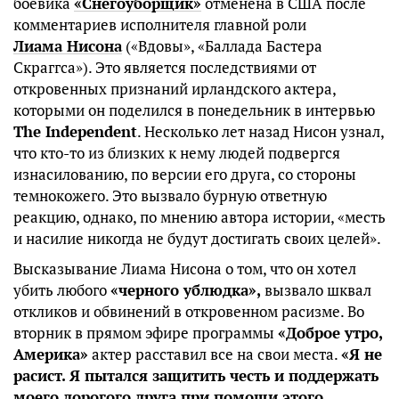
боевика
«Снегоуборщик»
отменена в США после
комментариев исполнителя главной роли
Лиама Нисона
(«Вдовы», «Баллада Бастера
Скраггса»). Это является последствиями от
откровенных признаний ирландского актера,
которыми он поделился в понедельник в интервью
The Independent
. Несколько лет назад Нисон узнал,
что кто-то из близких к нему людей подвергся
изнасилованию, по версии его друга, со стороны
темнокожего. Это вызвало бурную ответную
реакцию, однако, по мнению автора истории, «месть
и насилие никогда не будут достигать своих целей».
Высказывание Лиама Нисона о том, что он хотел
убить любого
«черного ублюдка»,
вызвало шквал
откликов и обвинений в откровенном расизме. Во
вторник в прямом эфире программы
«Доброе утро,
Америка»
актер расставил все на свои места.
«Я не
расист. Я пытался защитить честь и поддержать
моего дорогого друга при помощи этого