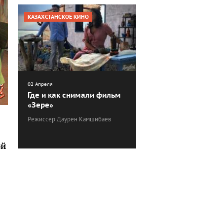
КАЗАХСТАНСКОЕ КИНО
02 Апреля
Где и как снимали фильм
«Зере»
Режиссер Даурен Камшибаев
ой