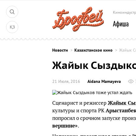
Киноиндуст
Афиша
ҚЗ
Новости
Казахстанское кино
Жайык С
Жайык Сыздыков
21 Июля, 2016
Aidana Mamayeva
Сценарист и режиссер
Жайык Сы
культуры и спорта РК
Арыстанбе
попросил о срочном запуске прои
вершине»
.