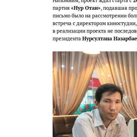
Напомним, проект ждал старта с
2
партия
«Нур Отан»
, подавшая пр
письмо было на рассмотрении бол
встреча с директором киностудии,
в реализации проекта не последов
президента
Нурсултана Назарба