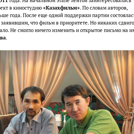
011
года. На начальном этапе лентой заинтересовалась
оект в киностудию
«Казахфильм»
. По словам авторов,
ьше года. После еще одной поддержки партии состоялас
 заявившим, что фильм в приоритете. Но никаких сдвиг
ало. Не смогло ничего изменить и открытое письмо на и
ева
.