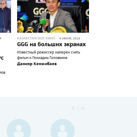
КАЗАХСТАНСКОЕ КИНО
9
4 ИЮНЯ, 2016
GGG на больших экранах
Известный режиссер намерен снять
ус
фильм о Геннадии Головкине
Данияр Кенжибаев
мов