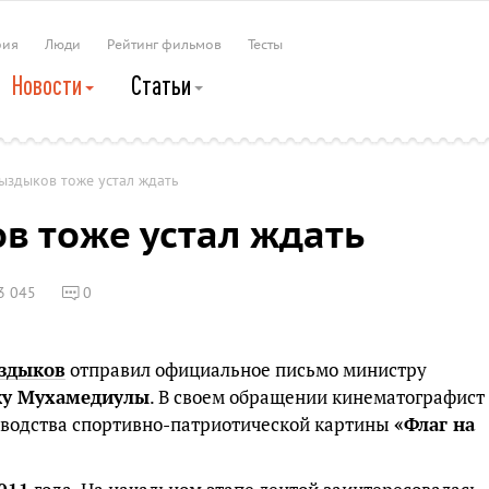
рия
Люди
Рейтинг фильмов
Тесты
Новости
Статьи
ыздыков тоже устал ждать
 тоже устал ждать
3 045
0
здыков
отправил официальное письмо министру
ку Мухамедиулы
. В своем обращении кинематографист
зводства спортивно-патриотической картины
«Флаг на