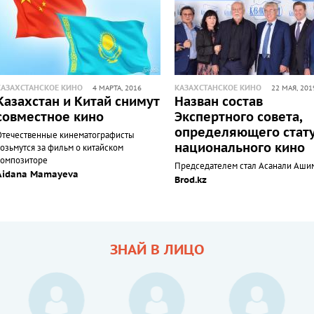
КАЗАХСТАНСКОЕ КИНО
КАЗАХСТАНСКОЕ КИНО
4 МАРТА, 2016
22 МАЯ, 201
Казахстан и Китай снимут
Назван состав
совместное кино
Экспертного совета,
определяющего стат
Отечественные кинематографисты
национального кино
возьмутся за фильм о китайском
композиторе
Председателем стал Асанали Аши
Aidana Mamayeva
Brod.kz
ЗНАЙ В ЛИЦО