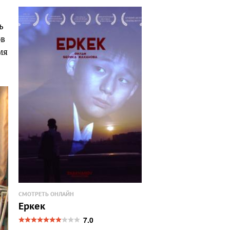
ь
ов
мя
СМОТРЕТЬ ОНЛАЙН
Еркек
7.0