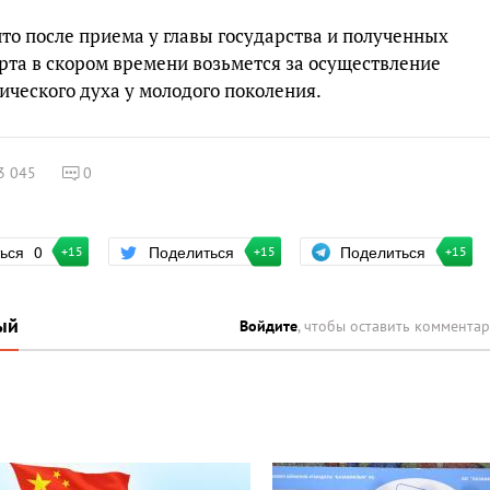
то после приема у главы государства и полученных
рта в скором времени возьмется за осуществление
ческого духа у молодого поколения.
3 045
0
Поделиться
ться
0
Поделиться
+15
+15
+15
ый
Войдите
, чтобы оставить коммента