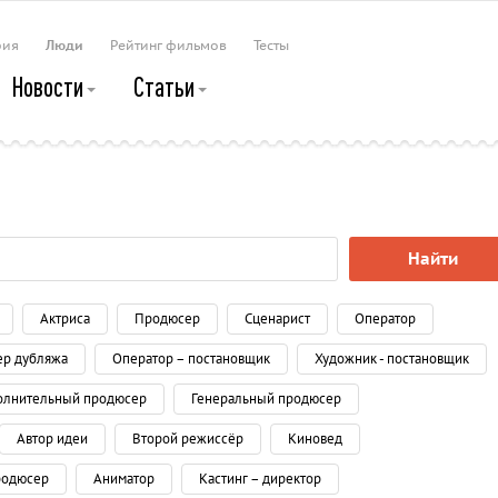
рия
Люди
Рейтинг фильмов
Тесты
Новости
Статьи
Найти
Актриса
Продюсер
Сценарист
Оператор
ер дубляжа
Оператор – постановщик
Художник - постановщик
олнительный продюсер
Генеральный продюсер
Автор идеи
Второй режиссёр
Киновед
родюсер
Аниматор
Кастинг – директор