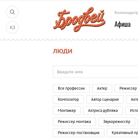
Киноиндуст
Афиша
ҚЗ
ЛЮДИ
Все профессии
Актер
Режиссер
Композитор
Автор сценария
Акт
Монтажер
Актриса дубляжа
Исп
Режиссер монтажа
Звукорежиссёр
Режиссер-постановщик
Креативный п