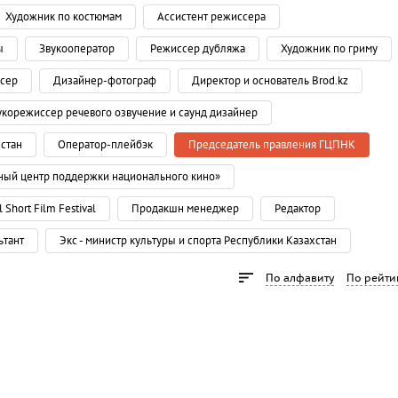
Художник по костюмам
Ассистент режиссера
ы
Звукооператор
Режиссер дубляжа
Художник по гриму
сер
Дизайнер-фотограф
Директор и основатель Brod.kz
укорежиссер речевого озвучение и саунд дизайнер
хстан
Оператор-плейбэк
Председатель правления ГЦПНК
ный центр поддержки национального кино»
 Short Film Festival
Продакшн менеджер
Редактор
ьтант
Экс - министр культуры и спорта Республики Казахстан
По алфавиту
По рейти