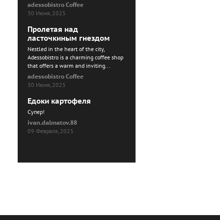
adessobistro Coffee
30 Июня, 2025
Пролетая над
ласточкиным гнездом
Nestled in the heart of the city,
Adessobistro is a charming coffee shop
that offers a warm and inviting...
adessobistro Coffee
30 Июня, 2025
Едоки картофеля
Cупер!
ivan.dalmatov.88
09 Февраля, 2025