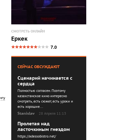
СМОТРЕТЬ ОНЛАЙН
Еркек
7.0
СЕЙЧАС ОБСУЖДАЮТ
Сценарий начинается с
сердца
Полностью согласен. Поэтому
казахстанское кино интересно
нгу
смотреть, есть сюжет, есть уроки и
есть хорошие...
Stanislav
28 Апреля 11:13
Пролетая над
ласточкиным гнездом
https://adessobistro.net/