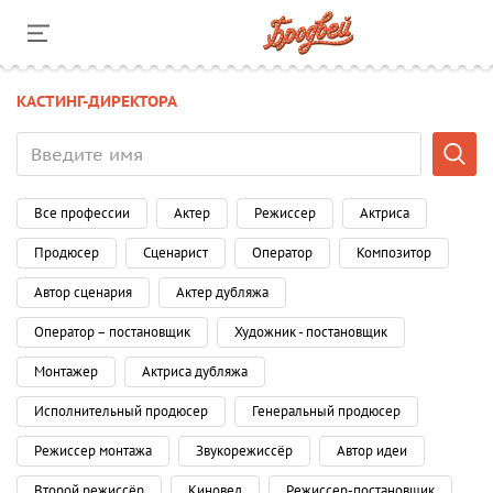
КАСТИНГ-ДИРЕКТОРА
Все профессии
Актер
Режиссер
Актриса
Продюсер
Сценарист
Оператор
Композитор
Автор сценария
Актер дубляжа
Оператор – постановщик
Художник - постановщик
Монтажер
Актриса дубляжа
Исполнительный продюсер
Генеральный продюсер
Режиссер монтажа
Звукорежиссёр
Автор идеи
Второй режиссёр
Киновед
Режиссер-постановщик