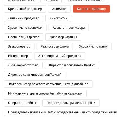
Креативный продюсер
Аниматор
Кастинг – директор
Линейный продюсер
Кинокритик
Художник по костюмам
Ассистент режиссера
Постановщик трюков
Директор картины
Звукооператор
Режиссер дубляжа
Художник по гриму
PR-продюсер
Ассоциированный продюсер
Дизайнер-фотограф
Директор и основатель Brod.kz
Директор сети киноцентров "Арман"
Звукорежиссер речевого озвучение и саунд дизайнер
Министр культуры и спорта Республики Казахстан
Оператор-плейбэк
Председатель правления ГЦПНК
Председатель правления НАО «Государственный центр поддержки наци