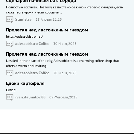
Сценарий начинается с сердца
Полностью согласен. Поэтому казахстанское кино интересно смотреть, есть
сюжет, есть уроки и есть хорошие...
Stanislav
28 Апреля 11:13
Пролетая над ласточкиным гнездом
https://adessobistro.net/
adessobistro Coffee
30 Июня, 2025
Пролетая над ласточкиным гнездом
Nestled in the heart of the city, Adessobistro is a charming coffee shop that
offers a warm and inviting...
adessobistro Coffee
30 Июня, 2025
Едоки картофеля
Cупер!
ivan.dalmatov.88
09 Февраля, 2025