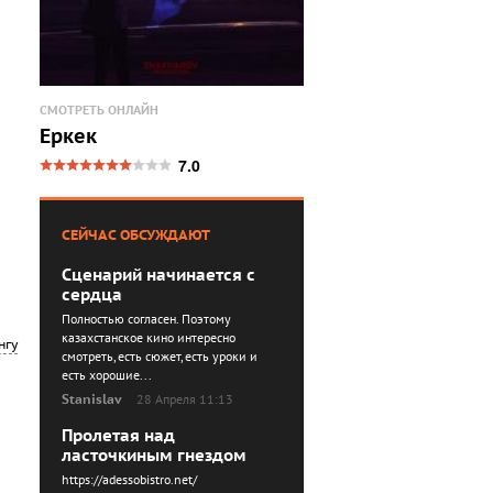
СМОТРЕТЬ ОНЛАЙН
Еркек
7.0
СЕЙЧАС ОБСУЖДАЮТ
Сценарий начинается с
сердца
Полностью согласен. Поэтому
казахстанское кино интересно
нгу
смотреть, есть сюжет, есть уроки и
есть хорошие...
Stanislav
28 Апреля 11:13
Пролетая над
ласточкиным гнездом
https://adessobistro.net/