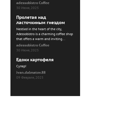
adessobistro Coffee
30 Июня, 2025
Пролетая над
ласточкиным гнездом
Nestled in the heart of the city,
Adessobistro is a charming coffee shop
that offers a warm and inviting...
adessobistro Coffee
30 Июня, 2025
Едоки картофеля
Cупер!
ivan.dalmatov.88
09 Февраля, 2025