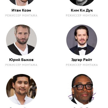
Итан Коэн
Ким Ки Дук
РЕЖИССЕР МОНТАЖА
РЕЖИССЕР МОНТАЖА
Юрий Быков
Эдгар Райт
РЕЖИССЕР МОНТАЖА
РЕЖИССЕР МОНТАЖА