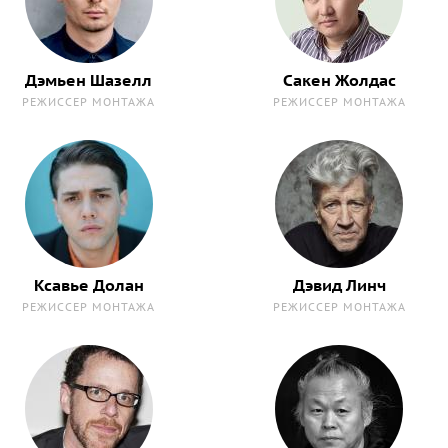
Дэмьен Шазелл
Сакен Жолдас
РЕЖИССЕР МОНТАЖА
РЕЖИССЕР МОНТАЖА
Ксавье Долан
Дэвид Линч
РЕЖИССЕР МОНТАЖА
РЕЖИССЕР МОНТАЖА