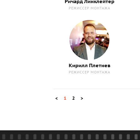
Ричард Линклейтер
РЕЖИССЕР МОНТАЖА
Кирилл Плетнев
РЕЖИССЕР МОНТАЖА
<
1
2
>