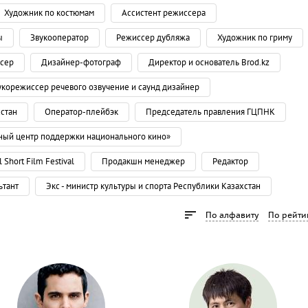
Художник по костюмам
Ассистент режиссера
ы
Звукооператор
Режиссер дубляжа
Художник по гриму
сер
Дизайнер-фотограф
Директор и основатель Brod.kz
укорежиссер речевого озвучение и саунд дизайнер
хстан
Оператор-плейбэк
Председатель правления ГЦПНК
ный центр поддержки национального кино»
 Short Film Festival
Продакшн менеджер
Редактор
ьтант
Экс - министр культуры и спорта Республики Казахстан
По алфавиту
По рейти