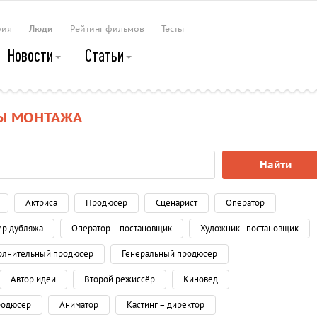
рия
Люди
Рейтинг фильмов
Тесты
Новости
Статьи
РЫ МОНТАЖА
Найти
Актриса
Продюсер
Сценарист
Оператор
ер дубляжа
Оператор – постановщик
Художник - постановщик
олнительный продюсер
Генеральный продюсер
Автор идеи
Второй режиссёр
Киновед
родюсер
Аниматор
Кастинг – директор