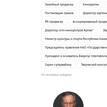
Линейный продюсер
Кинокритик
Постановщик трюков
Директор картин
PR-продюсер
Ассоциированный продю
Директор сети киноцентров "Арман"
Зв
Министр культуры и спорта Республики Каза
Председатель правления НАО «Государствен
Президент и основатель Baiqonyr International
Скрин-супервайзер
Творческий консул
33 человека найдено