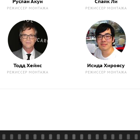
Руслан Акун
Спайк Ли
РЕЖИССЕР МОНТАЖА
РЕЖИССЕР МОНТАЖА
Тодд Хейнс
Исида Хироясу
РЕЖИССЕР МОНТАЖА
РЕЖИССЕР МОНТАЖА