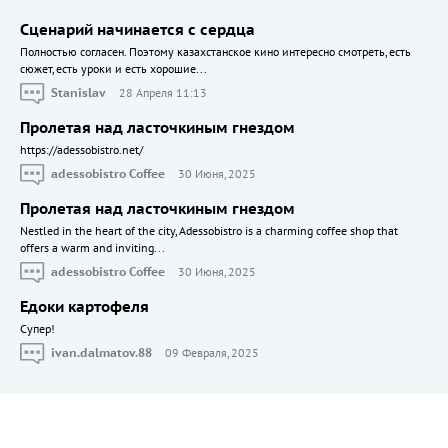
Сценарий начинается с сердца
Полностью согласен. Поэтому казахстанское кино интересно смотреть, есть
сюжет, есть уроки и есть хорошие...
Stanislav
28 Апреля 11:13
Пролетая над ласточкиным гнездом
https://adessobistro.net/
adessobistro Coffee
30 Июня, 2025
Пролетая над ласточкиным гнездом
Nestled in the heart of the city, Adessobistro is a charming coffee shop that
offers a warm and inviting...
adessobistro Coffee
30 Июня, 2025
Едоки картофеля
Cупер!
ivan.dalmatov.88
09 Февраля, 2025