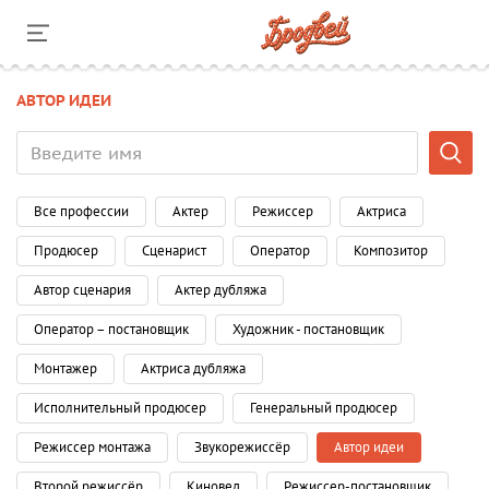
АВТОР ИДЕИ
Все профессии
Актер
Режиссер
Актриса
Продюсер
Сценарист
Оператор
Композитор
Автор сценария
Актер дубляжа
Оператор – постановщик
Художник - постановщик
Монтажер
Актриса дубляжа
Исполнительный продюсер
Генеральный продюсер
Режиссер монтажа
Звукорежиссёр
Автор идеи
Второй режиссёр
Киновед
Режиссер-постановщик