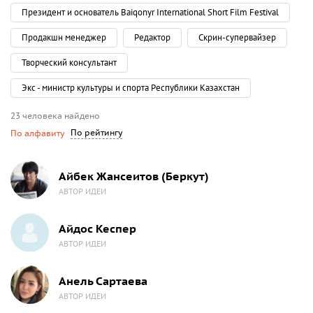
Президент и основатель Baiqonyr International Short Film Festival
Продакшн менеджер
Редактор
Скрин-супервайзер
Творческий консультант
Экс - министр культуры и спорта Республики Казахстан
23 человека найдено
По рейтингу
По алфавиту
Айбек Жансеитов (Беркут)
АВТОР ИДЕИ
Айдос Кеспер
АВТОР ИДЕИ
Анель Сартаева
АВТОР ИДЕИ