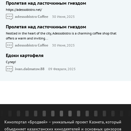
Пролетая над ласточкиным гнездом
https://adessobistro.net/
adessobistro Coffee
30 Июня, 2025
Пролетая над ласточкиным гнездом
Nestled in the heart of the city, Adessobistro is a charming coffee shop that
offers a warm and inviting...
adessobistro Coffee
30 Июня, 2025
Едоки картофеля
Cупер!
ivan.dalmatov.88
09 Февраля, 2025
Кинопортал «Бродвей» – уникальный проект Казнета, который
объединяет казахстанских кинодеятелей и основных цензоров