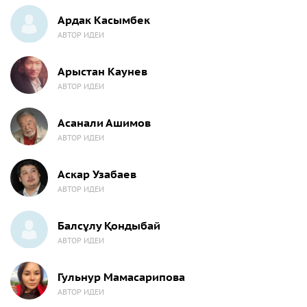
Ардак Касымбек
АВТОР ИДЕИ
Арыстан Каунев
АВТОР ИДЕИ
Асанали Ашимов
АВТОР ИДЕИ
Аскар Узабаев
АВТОР ИДЕИ
Балсұлу Қондыбай
АВТОР ИДЕИ
Гульнур Мамасарипова
АВТОР ИДЕИ