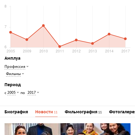
Амплуа
Профессия
Фильмы
Период
2005
2017
с
по
Биография
Новости
Фильмография
Фотогалере
11
11