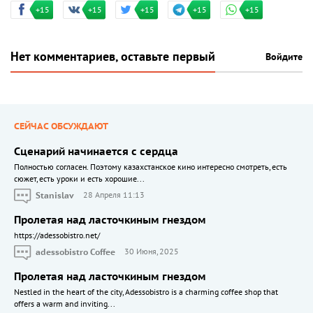
+15
+15
+15
+15
+15
Нет комментариев, оставьте первый
Войдите
СЕЙЧАС ОБСУЖДАЮТ
Сценарий начинается с сердца
Полностью согласен. Поэтому казахстанское кино интересно смотреть, есть
сюжет, есть уроки и есть хорошие...
Stanislav
28 Апреля 11:13
Пролетая над ласточкиным гнездом
https://adessobistro.net/
adessobistro Coffee
30 Июня, 2025
Пролетая над ласточкиным гнездом
Nestled in the heart of the city, Adessobistro is a charming coffee shop that
offers a warm and inviting...