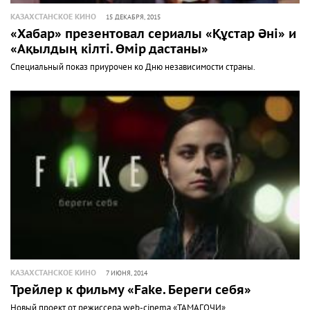
КАЗАХСТАНСКОЕ КИНО
15 ДЕКАБРЯ, 2015
«Хабар» презентовал сериалы «Құстар Әні» и
«Ақылдың кілті. Өмір дастаны»
Специальный показ приурочен ко Дню независимости страны.
КАЗАХСТАНСКОЕ КИНО
7 ИЮНЯ, 2014
Трейлер к фильму «Fake. Береги себя»
Новый проект от режиссера web-cinema «ТАМАГОЧИ»