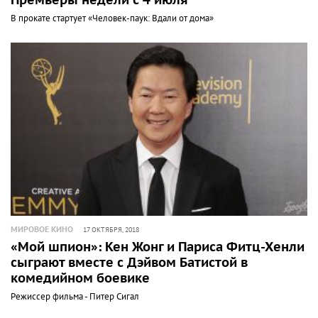
Премьеры недели с 4 июля
В прокате стартует «Человек-паук: Вдали от дома»
МИРОВОЕ КИНО
17 ОКТЯБРЯ, 2018
«Мой шпион»: Кен Жонг и Париса Фитц-Хенли
сыграют вместе с Дэйвом Батистой в
комедийном боевике
Режиссер фильма - Питер Сигал