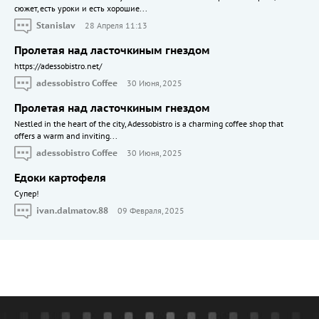
сюжет, есть уроки и есть хорошие...
Stanislav
28 Апреля 11:13
Пролетая над ласточкиным гнездом
https://adessobistro.net/
adessobistro Coffee
30 Июня, 2025
Пролетая над ласточкиным гнездом
Nestled in the heart of the city, Adessobistro is a charming coffee shop that
offers a warm and inviting...
adessobistro Coffee
30 Июня, 2025
Едоки картофеля
Cупер!
ivan.dalmatov.88
09 Февраля, 2025