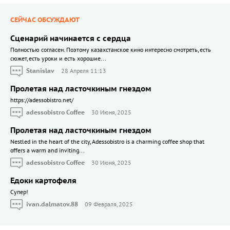
СЕЙЧАС ОБСУЖДАЮТ
Сценарий начинается с сердца
Полностью согласен. Поэтому казахстанское кино интересно смотреть, есть
сюжет, есть уроки и есть хорошие...
Stanislav
28 Апреля 11:13
Пролетая над ласточкиным гнездом
https://adessobistro.net/
adessobistro Coffee
30 Июня, 2025
Пролетая над ласточкиным гнездом
Nestled in the heart of the city, Adessobistro is a charming coffee shop that
offers a warm and inviting...
adessobistro Coffee
30 Июня, 2025
Едоки картофеля
Cупер!
ivan.dalmatov.88
09 Февраля, 2025