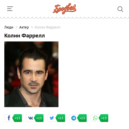
Люди
Актер
Колин Фаррелл
Колин Фаррелл
+15
+15
+15
+15
+15