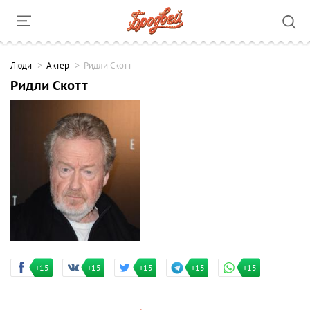
Люди
Актер
Ридли Скотт
Ридли Скотт
+15
+15
+15
+15
+15