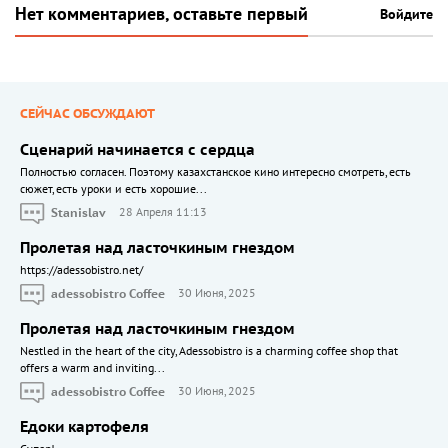
Нет комментариев, оставьте первый
Войдите
СЕЙЧАС ОБСУЖДАЮТ
Сценарий начинается с сердца
Полностью согласен. Поэтому казахстанское кино интересно смотреть, есть
сюжет, есть уроки и есть хорошие...
Stanislav
28 Апреля 11:13
Пролетая над ласточкиным гнездом
https://adessobistro.net/
adessobistro Coffee
30 Июня, 2025
Пролетая над ласточкиным гнездом
Nestled in the heart of the city, Adessobistro is a charming coffee shop that
offers a warm and inviting...
adessobistro Coffee
30 Июня, 2025
Едоки картофеля