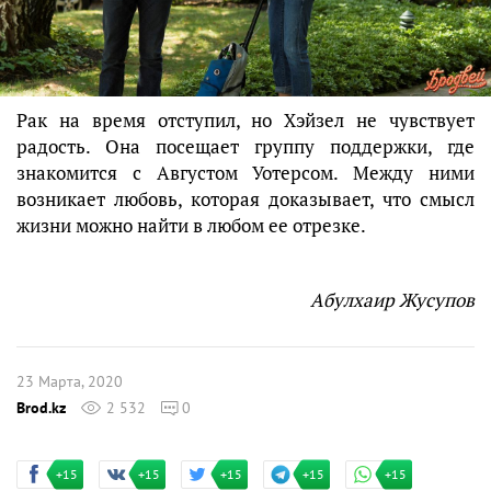
Рак на время отступил, но Хэйзел не чувствует
радость. Она посещает группу поддержки, где
знакомится с Августом Уотерсом. Между ними
возникает любовь, которая доказывает, что смысл
жизни можно найти в любом ее отрезке.
Абулхаир Жусупов
23 Марта, 2020
Brod.kz
2 532
0
+15
+15
+15
+15
+15