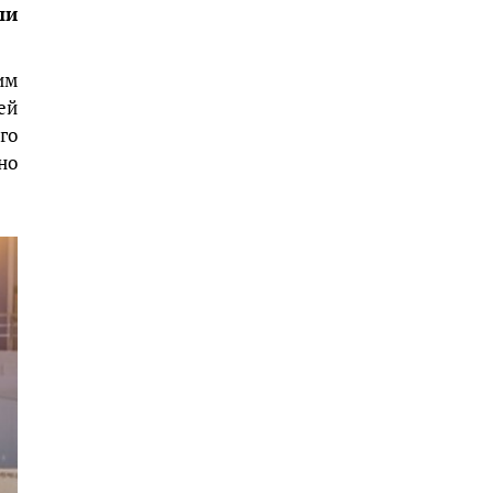
ли
им
ей
го
но