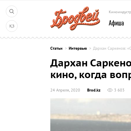
Киноиндуст
Афиша
ҚЗ
Cтатьи
Интервью
Дархан Саркенов: «
Дархан Саркено
кино, когда во
24 Апреля, 2020
Brod.kz
3 603