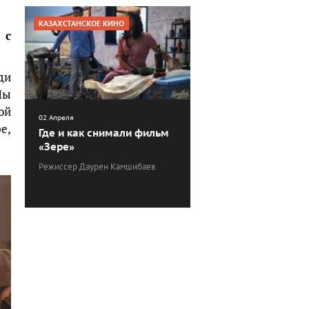
КАЗАХСТАНСКОЕ КИНО
 с
ди
Мы
ой
02 Апреля
е,
Где и как снимали фильм
«Зере»
Режиссер Даурен Камшибаев