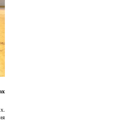
ах
х.
ия