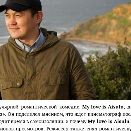
пулярной романтической комедии
My love is Aisulu
, д
ю»
. Он поделился мнением, что ждет кинематограф пос
водит время в самоизоляции, и почему
My love is Aisulu
лионов просмотров. Режиссер также снял романтическ