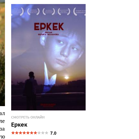
ал
СМОТРЕТЬ ОНЛАЙН
ле
Еркек
за
7.0
ую