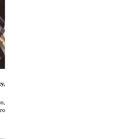
у,
о,
го