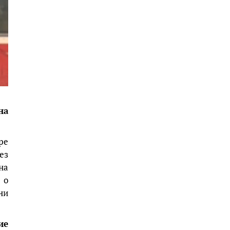
на
ре
ез
на
 о
ни
ие