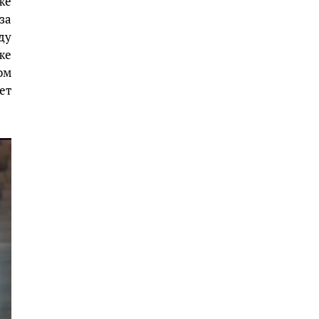
же
за
ду
же
ом
ет