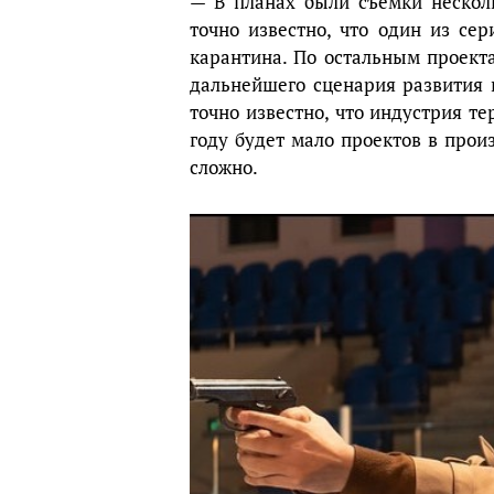
— В планах были съемки нескол
точно известно, что один из се
карантина. По остальным проекта
дальнейшего сценария развития 
точно известно, что индустрия т
году будет мало проектов в произ
сложно.