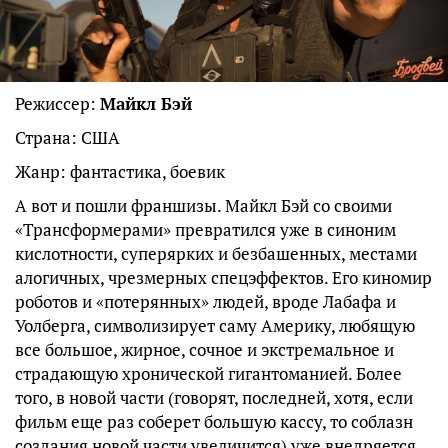
Режиссер:
Майкл Бэй
Страна: США
Жанр: фантастика, боевик
А вот и пошли франшизы. Майкл Бэй со своими
«Трансформерами» превратился уже в синоним
кислотности, суперярких и безбашенных, местами
алогичных, чрезмерных спецэффектов. Его киномир
роботов и «потерянных» людей, вроде Лабафа и
Уолберга, символизирует саму Америку, любящую
все большое, жирное, сочное и экстремальное и
страдающую хронической гигантоманией. Более
того, в новой части (говорят, последней, хотя, если
фильм еще раз соберет большую кассу, то соблазн
создания новой части увеличится) уже внедряется