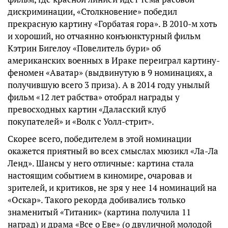
дискриминации, «Столкновение» победил
прекрасную картину «Горбатая гора». В 2010-м хоть
и хороший, но отчаянно конъюнктурный фильм
Кэтрин Бигелоу «Повелитель бури» об
американских военных в Ираке переиграл картину-
феномен «Аватар» (выдвинутую в 9 номинациях, а
получившую всего 3 приза). А в 2014 году унылый
фильм «12 лет рабства» отобрал награды у
превосходных картин «Даласский клуб
покупателей» и «Волк с Уолл-стрит».
Скорее всего, победителем в этой номинации
окажется приятный во всех смыслах мюзикл «Ла-Ла
Ленд». Шансы у него отличные: картина стала
настоящим событием в киномире, очаровав и
зрителей, и критиков, не зря у нее 14 номинаций на
«Оскар». Такого рекорда добивались только
знаменитый «Титаник» (картина получила 11
наград) и драма «Все о Еве» (о двуличной молодой