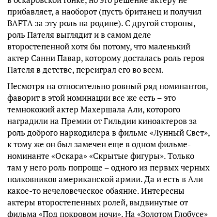
прибавляет, а наоборот (пусть британец и получил
BAFTA за эту роль на родине). С другой стороны,
роль Пателя выглядит и в самом деле
второстепенной хотя бы потому, что маленький
актер Санни Павар, которому досталась роль героя
Пателя в детстве, переиграл его во всем.
Несмотря на относительно ровный ряд номинантов,
фаворит в этой номинации все же есть – это
темнокожий актер Махершала Али, которого
наградили на Премии от Гильдии киноактеров за
роль доброго наркодилера в фильме «Лунный Свет»,
к тому же он был замечен еще в одном фильме-
номинанте «Оскара» «Скрытые фигуры». Только
там у него роль попроще – одного из первых черных
полковников американской армии. Да и есть в Али
какое-то нечеловеческое обаяние. Интересны
актеры второстепенных ролей, выдвинутые от
фильма «Под покровом ночи». На «Золотом Глобусе»