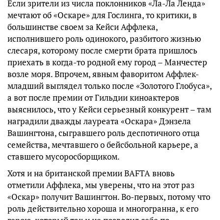
Если зрители из числа поклонников «Ла-Ла Ленда»
мечтают об «Оскаре» для Гослинга, то критики, в
большинстве своем за Кейси Аффлека,
исполнившего роль одинокого, разбитого жизнью
слесаря, которому после смерти брата пришлось
приехать в когда-то родной ему город – Манчестер
возле моря. Впрочем, явным фаворитом Аффлек-
младший выглядел только после «Золотого Глобуса»,
а вот после премии от Гильдии киноактеров
выяснилось, что у Кейси серьезный конкурент – там
наградили дважды лауреата «Оскара» Дэнзела
Вашингтона, сыгравшего роль деспотичного отца
семейства, мечтавшего о бейсбольной карьере, а
ставшего мусоросборщиком.
Хотя и на британской премии BAFTA вновь
отметили Аффлека, мы уверены, что на этот раз
«Оскар» получит Вашингтон. Во-первых, потому что
роль действительно хороша и многогранна, к его