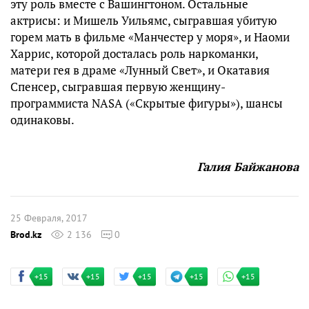
эту роль вместе с Вашингтоном. Остальные
актрисы: и Мишель Уильямс, сыгравшая убитую
горем мать в фильме «Манчестер у моря», и Наоми
Харрис, которой досталась роль наркоманки,
матери гея в драме «Лунный Свет», и Окатавия
Спенсер, сыгравшая первую женщину-
программиста NASA («Скрытые фигуры»), шансы
одинаковы.
Галия Байжанова
25 Февраля, 2017
Brod.kz
2 136
0
+15
+15
+15
+15
+15