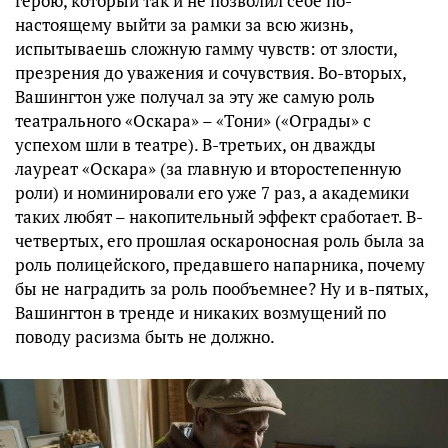
герою, который так и не позволил себе по-
настоящему выйти за рамки за всю жизнь,
испытываешь сложную гамму чувств: от злости,
презрения до уважения и сочувствия. Во-вторых,
Вашингтон уже получал за эту же самую роль
театрального «Оскара» – «Тони» («Ограды» с
успехом шли в театре). В-третьих, он дважды
лауреат «Оскара» (за главную и второстепенную
роли) и номинировали его уже 7 раз, а академики
таких любят – накопительный эффект сработает. В-
четвертых, его прошлая оскароносная роль была за
роль полицейского, предавшего напарника, почему
бы не наградить за роль пообъемнее? Ну и в-пятых,
Вашингтон в тренде и никаких возмущений по
поводу расизма быть не должно.