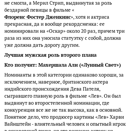
не смогла, а Мерил Стрип, выдвинутая за роль
бездарной певицы в фильме «
Флоренс Фостер Дженкинс
», хотя и актриса
прекрасная, да и вообще рекордсменка: ее
номинировали на «Оскар» около 20 раз, причем три
раза из них она уносила статуэтку с собой, должна
уже должна дать дорогу другим.
Лучшая мужская роль второго плана
Кто получит: Махершала Али («Лунный Свет»)
Номинанты в этой категории одинаково хороши, за
исключением, наверное, британского актера
индийского происхождения Дева Пателя,
сыгравшего главную роль в фильме «Лев». Он был
выдвинут во второстепенной номинации, где
конкуренция все же не так высока, как в основной.
Понятное дело, что продюсер картины «Лев» Харви
Вайнштейн - влиятельный человек и опытный игрок
в оскаровской гонке, но это решение актеру не