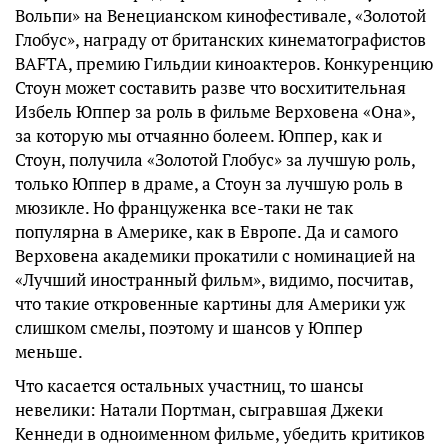
Вольпи» на Венецианском кинофестивале, «Золотой
Глобус», награду от британских кинематографистов
BAFTA, премию Гильдии киноактеров. Конкуренцию
Стоун может составить разве что восхитительная
Избель Юппер за роль в фильме Верховена «Она»,
за которую мы отчаянно болеем. Юппер, как и
Стоун, получила «Золотой Глобус» за лучшую роль,
только Юппер в драме, а Стоун за лучшую роль в
мюзикле. Но француженка все-таки не так
популярна в Америке, как в Европе. Да и самого
Верховена академики прокатили с номинацией на
«Лучший иностранный фильм», видимо, посчитав,
что такие откровенные картины для Америки уж
слишком смелы, поэтому и шансов у Юппер
меньше.
Что касается остальных участниц, то шансы
невелики: Натали Портман, сыгравшая Джеки
Кеннеди в одноименном фильме, убедить критиков