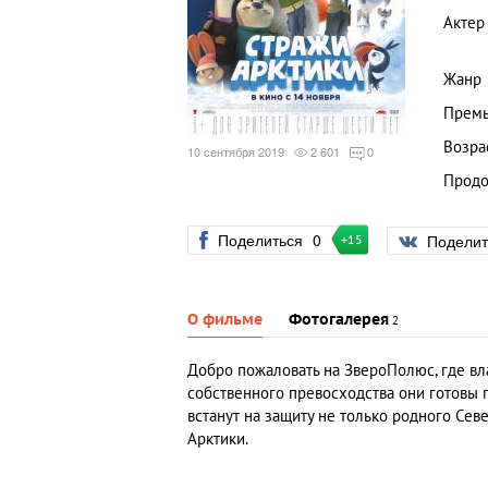
Актер
Жанр
Премь
Возра
10 сентября 2019
2 601
0
Продо
Поделиться
0
Подели
+15
О фильме
Фотогалерея
2
Добро пожаловать на ЗвероПолюс, где вла
собственного превосходства они готовы 
встанут на защиту не только родного Се
Арктики.