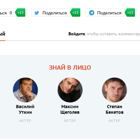
Поделиться
ться
0
Поделиться
+15
+15
+15
ый
Войдите
, чтобы оставить коммента
ЗНАЙ В ЛИЦО
Василий
Максим
Степан
Уткин
Щеголев
Бекетов
АКТЕР
АКТЕР
АКТЕР