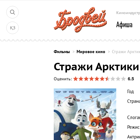
Киноиндуст
Афиша
ҚЗ
Фильмы
Мировое кино
Стражи Аркти
Стражи Арктики
6.5
Оценить:
Год
Стран
Слога
Режис
Актри