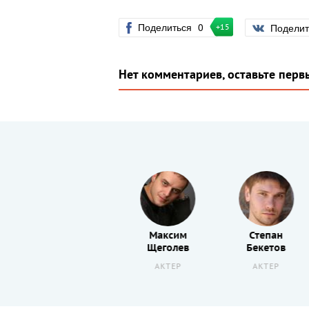
Поделиться
0
Подели
+15
Нет комментариев, оставьте перв
Василий
Максим
Степан
Уткин
Щеголев
Бекетов
АКТЕР
АКТЕР
АКТЕР