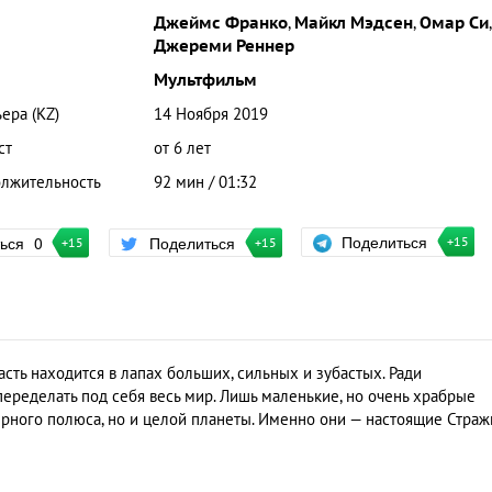
Джеймс Франко
,
Майкл Мэдсен
,
Омар Си
,
Джереми Реннер
Мультфильм
ера (KZ)
14 Ноября 2019
ст
от 6 лет
лжительность
92 мин / 01:32
Поделиться
ться
0
Поделиться
+15
+15
+15
сть находится в лапах больших, сильных и зубастых. Ради
переделать под себя весь мир. Лишь маленькие, но очень храбрые
верного полюса, но и целой планеты. Именно они — настоящие Страж