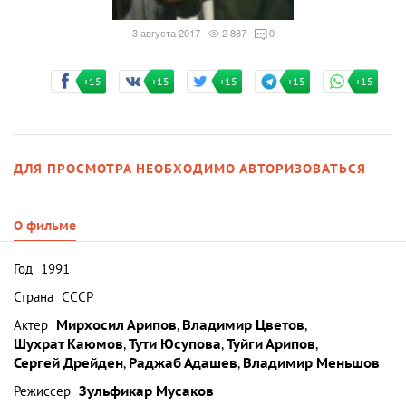
3 августа 2017
2 887
0
+15
+15
+15
+15
+15
ДЛЯ ПРОСМОТРА НЕОБХОДИМО АВТОРИЗОВАТЬСЯ
О фильме
Год
1991
Страна
СССР
Актер
Мирхосил Арипов
,
Владимир Цветов
,
Шухрат Каюмов
,
Тути Юсупова
,
Туйги Арипов
,
Сергей Дрейден
,
Раджаб Адашев
,
Владимир Меньшов
Режиссер
Зульфикар Мусаков