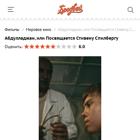
Фильмы
Мировое кино
Абдулладжан, или Посвящается Стивену Спилбергу
Абдулладжан, или Посвящается Стивену Спилбергу
6.0
Оценить: