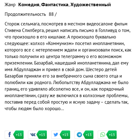
Жанр
Комедия
,
Фантастика
,
Художественный
Продолжительность
88 /
Сторож сельмага, посмотрев в местном видеосалоне фильм
Стивена Спилберга, решил написать письмо в Голливуд о том,
что произошло в его кишлаке. А произошло буквально
следующее: колхоз «Коммунизм» посетил инопланетянин,
которого все с нетерпением ждали и организовали поиск, как
только получили из центра телеграмму о его возможном
приземлении. Базарбай, нашедший инопланетянина, дал ему
имя Абдулладжан и привел в свой дом. Шестеро детей
Базарбая приняли его за внебрачного сына своего отца и
полюбили как родного. Любопытству Абдулладжана не было
границ, его удивляло абсолютно все, и он, как порядочный
инопланетянин, сразу же включился в колхозные проблемы,
поставив перед собой простую и ясную задачу – сделать так,
чтобы людям было хорошо...
+15
+15
+15
+15
+15