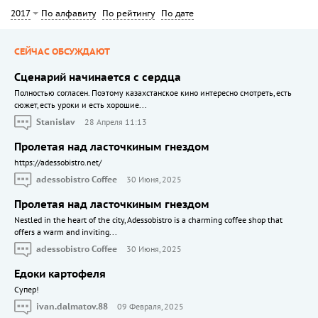
По алфавиту
По рейтингу
По дате
2017
СЕЙЧАС ОБСУЖДАЮТ
Сценарий начинается с сердца
Полностью согласен. Поэтому казахстанское кино интересно смотреть, есть
сюжет, есть уроки и есть хорошие...
Stanislav
28 Апреля 11:13
Пролетая над ласточкиным гнездом
https://adessobistro.net/
adessobistro Coffee
30 Июня, 2025
Пролетая над ласточкиным гнездом
Nestled in the heart of the city, Adessobistro is a charming coffee shop that
offers a warm and inviting...
adessobistro Coffee
30 Июня, 2025
Едоки картофеля
Cупер!
ivan.dalmatov.88
09 Февраля, 2025