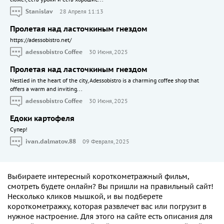
Stanislav
28 Апреля 11:13
Пролетая над ласточкиным гнездом
https://adessobistro.net/
adessobistro Coffee
30 Июня, 2025
Пролетая над ласточкиным гнездом
Nestled in the heart of the city, Adessobistro is a charming coffee shop that
offers a warm and inviting...
adessobistro Coffee
30 Июня, 2025
Едоки картофеля
Cупер!
ivan.dalmatov.88
09 Февраля, 2025
Выбираете
интересный короткометражный
фильм,
смотреть
будете онлайн? Вы пришли на правильный сайт!
Несколько кликов мышкой, и вы подберете
короткометражку, которая развлечет вас или погрузит в
нужное настроение. Для этого на сайте есть описания для