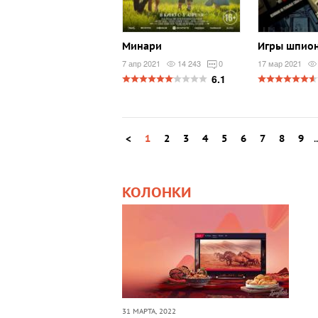
Минари
Игры шпио
7 апр 2021
14 243
0
17 мар 2021
6.1
<
1
2
3
4
5
6
7
8
9
.
КОЛОНКИ
31 МАРТА, 2022