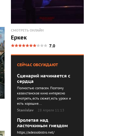
СМОТРЕТЬ ОНЛАЙН
Еркек
7.0
СЕЙЧАС ОБСУЖДАЮТ
Сценарий начинается с
сердца
Полностью согласен. Поэтому
казахстанское кино интересно
смотреть, есть сюжет, есть уроки и
есть хорошие...
Stanislav
28 Апреля 11:13
Пролетая над
ласточкиным гнездом
https://adessobistro.net/