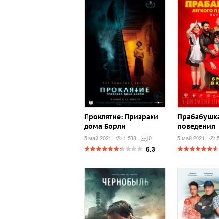
Проклятие: Призраки
Прабабушка
дома Борли
поведения
5 май 2021
1 538
0
5 май 2021
6.3