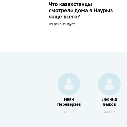
Что казахстанцы
смотрели дома в Наурыз
чаще всего?
IVI рекомендует
Лидия
Иван
Леонид
Штыкан
Переверзев
Быков
АКТЕР
АКТЕР
АКТЕР