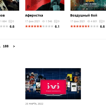
нов
Аферистка
Воздушный бой
1 664
0
17 фев 2021
1 546
0
17 фев 2021
4 601
0
6.6
6.1
6.6
..
188
>
25 МАРТА, 2022