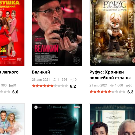
 легкого
Великий
Руфус: Хроники
волшебной страны
26 апр 2021
11 396
0
5 993
0
21 апр 2021
1 606
0
6.2
6.6
6.3