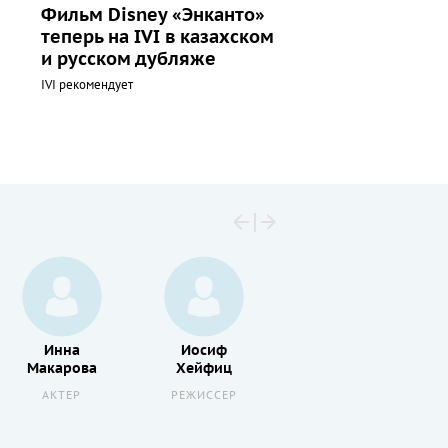
Фильм Disney «Энканто»
теперь на IVI в казахском
и русском дубляже
IVI рекомендует
Инна
Иосиф
Лидия
Макарова
Хейфиц
Штыкан
АКТЕР
РЕЖИССЕР
АКТЕР