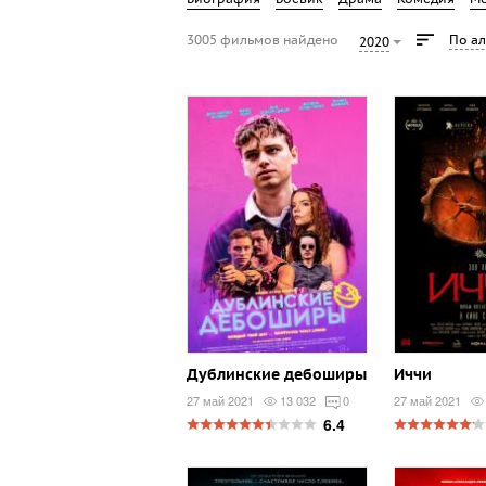
3005 фильмов найдено
По а
2020
Дублинские дебоширы
Иччи
27 май 2021
13 032
0
27 май 2021
6.4