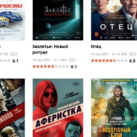
и
Заклятье: Новый
Отец
ритуал
5 745
0
14 апр 2021
14 658
0
15 апр 2021
1 843
0
6.1
6.5
6.1