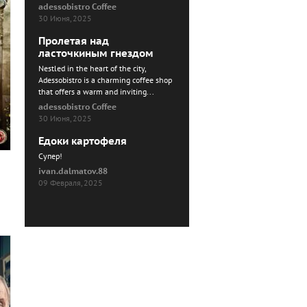
adessobistro Coffee
30 Июня, 2025
Пролетая над
ласточкиным гнездом
Nestled in the heart of the city,
Adessobistro is a charming coffee shop
that offers a warm and inviting...
adessobistro Coffee
30 Июня, 2025
Едоки картофеля
Cупер!
ivan.dalmatov.88
09 Февраля, 2025