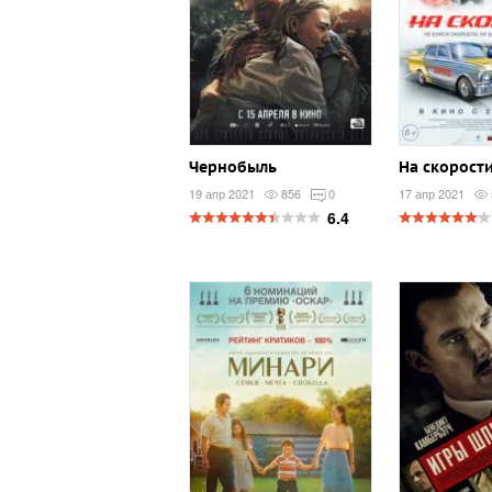
Чернобыль
На скорост
19 апр 2021
856
0
17 апр 2021
6.4