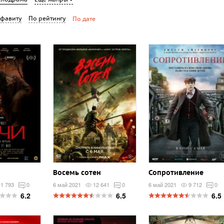
лфавиту
По рейтингу
По дате
Восемь сотен
Сопротивление
1 793
0
6 май 2021
12 641
0
6 май 2021
9 712
0
6.2
6.5
6.5