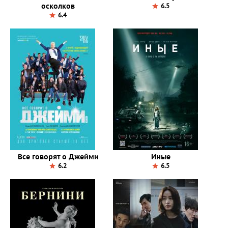
осколков
6.5
6.4
Все говорят о Джейми
Иные
6.2
6.5