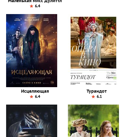
Маленькая мисс Дулиттл
6.4
Исцеляющая
Турандот
6.4
6.1