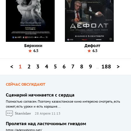
Бернини
Дефолт
6.5
6.5
<
1
2
3
4
5
6
7
8
9
188
>
...
СЕЙЧАС ОБСУЖДАЮТ
Сценарий начинается с сердца
Полностью согласен. Поэтому казахстанское кино интересно смотреть, есть
сюжет, есть уроки и есть хорошие...
Stanislav
28 Апреля 11:13
Пролетая над ласточкиным гнездом
https://adessobistro.net/