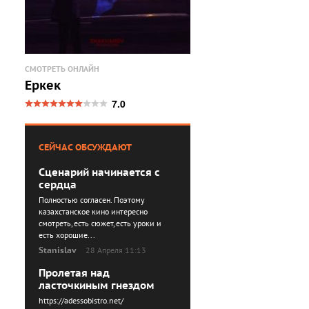
СМОТРЕТЬ ОНЛАЙН
Еркек
7.0
СЕЙЧАС ОБСУЖДАЮТ
Сценарий начинается с
сердца
Полностью согласен. Поэтому
казахстанское кино интересно
смотреть, есть сюжет, есть уроки и
есть хорошие...
Stanislav
28 Апреля 11:13
Пролетая над
ласточкиным гнездом
https://adessobistro.net/