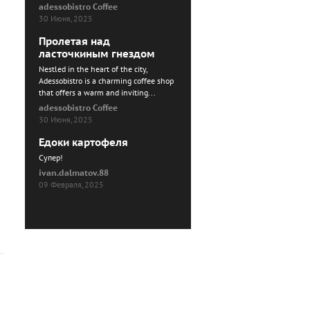
adessobistro Coffee
30 Июня, 2025
Пролетая над
ласточкиным гнездом
Nestled in the heart of the city,
Adessobistro is a charming coffee shop
that offers a warm and inviting...
adessobistro Coffee
30 Июня, 2025
Едоки картофеля
Cупер!
ivan.dalmatov.88
09 Февраля, 2025