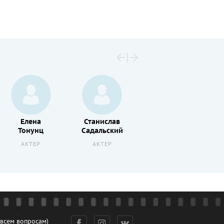
Елена
Станислав
Константин
Тонунц
Садальский
Степанков
АКТЕР
АКТЕР
АКТЕР
 всем вопросам)