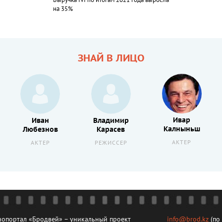
Выручка IVI по итогам 2021 года выросла
на 35%
ЗНАЙ В ЛИЦО
Ивар
Иван
Владимир
Калныньш
Любезнов
Карасев
АКТЕР
АКТЕР
РЕЖИССЕР
опортал «Бродвей» – уникальный проект
info@brod.kz
(по