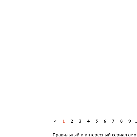
<
1
2
3
4
5
6
7
8
9
.
Правильный и
интересный сериал смо