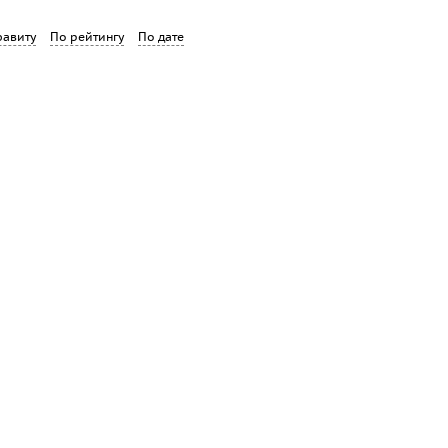
фавиту
По рейтингу
По дате