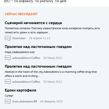
По алфавиту
По рейтингу
По дате
2017
СЕЙЧАС ОБСУЖДАЮТ
Сценарий начинается с сердца
Полностью согласен. Поэтому казахстанское кино интересно смотреть, есть
сюжет, есть уроки и есть хорошие...
Stanislav
28 Апреля 11:13
Пролетая над ласточкиным гнездом
https://adessobistro.net/
adessobistro Coffee
30 Июня, 2025
Пролетая над ласточкиным гнездом
Nestled in the heart of the city, Adessobistro is a charming coffee shop that
offers a warm and inviting...
adessobistro Coffee
30 Июня, 2025
Едоки картофеля
Cупер!
ivan.dalmatov.88
09 Февраля, 2025