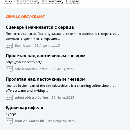
По алфавиту
По рейтингу
По дате
2022
СЕЙЧАС ОБСУЖДАЮТ
Сценарий начинается с сердца
Полностью согласен. Поэтому казахстанское кино интересно смотреть, есть
сюжет, есть уроки и есть хорошие...
Stanislav
28 Апреля 11:13
Пролетая над ласточкиным гнездом
https://adessobistro.net/
adessobistro Coffee
30 Июня, 2025
Пролетая над ласточкиным гнездом
Nestled in the heart of the city, Adessobistro is a charming coffee shop that
offers a warm and inviting...
adessobistro Coffee
30 Июня, 2025
Едоки картофеля
Cупер!
ivan.dalmatov.88
09 Февраля, 2025