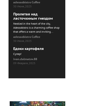
adessobistro Coffee
30 Июня, 2025
Пролетая над
ласточкиным гнездом
Nestled in the heart of the city,
Adessobistro is a charming coffee shop
that offers a warm and inviting...
adessobistro Coffee
30 Июня, 2025
Едоки картофеля
Cупер!
ivan.dalmatov.88
09 Февраля, 2025