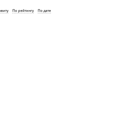
авиту
По рейтингу
По дате