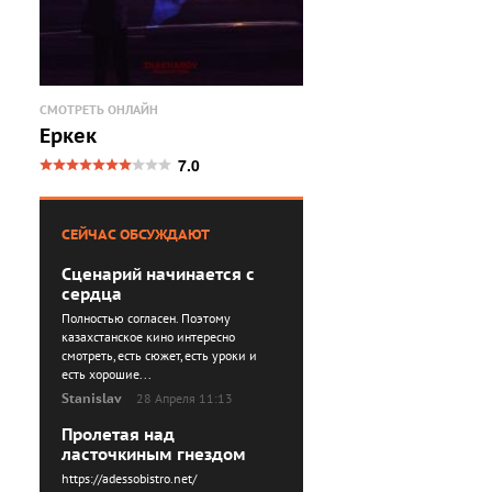
СМОТРЕТЬ ОНЛАЙН
Еркек
7.0
СЕЙЧАС ОБСУЖДАЮТ
Сценарий начинается с
сердца
Полностью согласен. Поэтому
казахстанское кино интересно
смотреть, есть сюжет, есть уроки и
есть хорошие...
Stanislav
28 Апреля 11:13
Пролетая над
ласточкиным гнездом
https://adessobistro.net/