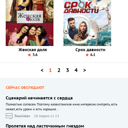
Женская доля
Срок давности
5.6
6.1
<
1
2
3
4
>
СЕЙЧАС ОБСУЖДАЮТ
Сценарий начинается с сердца
Полностью согласен. Поэтому казахстанское кино интересно смотреть, есть
сюжет, есть уроки и есть хорошие...
Stanislav
28 Апреля 11:13
Пролетая над ласточкиным гнездом