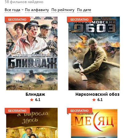
58 фильмов найдено
По алфавиту
По рейтингу
По дате
Все года
БЕСПЛАТНО
БЕСПЛАТНО
Блиндаж
Наркомовский обоз
6.1
6.1
БЕСПЛАТНО
БЕСПЛАТНО