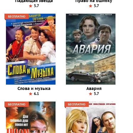
Падающая звезда
Право на ошибку
5.7
5.7
БЕСПЛАТНО
Слова и музыка
Авария
6.1
5.7
БЕСПЛАТНО
БЕСПЛАТНО