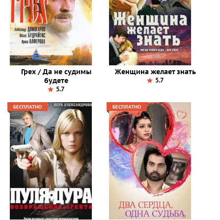
Грех / Да не судимы
Женщина желает знать
будете
5.7
5.7
БЕСПЛАТНО
БЕСПЛАТНО