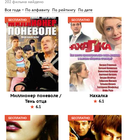
202 фильма найдено
По алфавиту
По рейтингу
По дате
Все года
БЕСПЛАТНО
БЕСПЛАТНО
Миллионер поневоле /
Нахалка
Тень отца
6.1
6.1
БЕСПЛАТНО
БЕСПЛАТНО