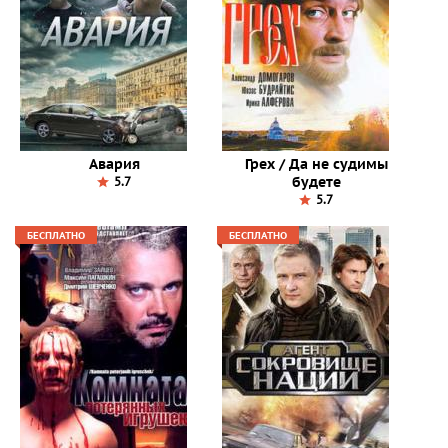
Авария
Грех / Да не судимы
будете
5.7
5.7
БЕСПЛАТНО
БЕСПЛАТНО