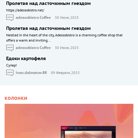
Пролетая над ласточкиным гнездом
https://adessobistro.net/
adessobistro Coffee
30 Июня, 2025
Пролетая над ласточкиным гнездом
Nestled in the heart of the city, Adessobistro is a charming coffee shop that
offers a warm and inviting...
adessobistro Coffee
30 Июня, 2025
Едоки картофеля
Cупер!
ivan.dalmatov.88
09 Февраля, 2025
КОЛОНКИ