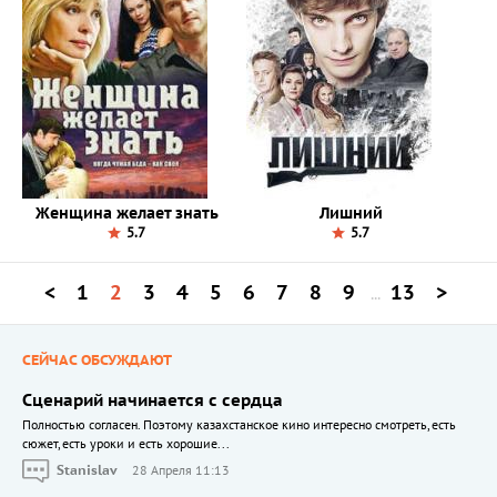
Женщина желает знать
Лишний
5.7
5.7
<
1
2
3
4
5
6
7
8
9
13
>
...
СЕЙЧАС ОБСУЖДАЮТ
Сценарий начинается с сердца
Полностью согласен. Поэтому казахстанское кино интересно смотреть, есть
сюжет, есть уроки и есть хорошие...
Stanislav
28 Апреля 11:13