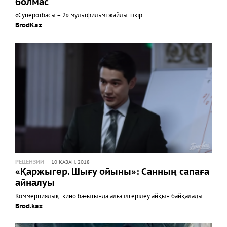
болмас
«Суперотбасы – 2» мультфильмі жайлы пікір
BrodKaz
РЕЦЕНЗИИ
10 ҚАЗАН, 2018
«Қаржыгер. Шығу ойыны»: Санның сапаға
айналуы
Коммерциялық кино бағытында алға ілгерілеу айқын байқалады
Brod.kaz