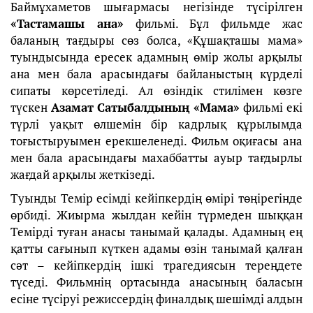
Баймұхаметов шығармасы негізінде түсірілген
«Тастамашы ана»
фильмі. Бұл фильмде жас
баланың тағдыры сөз болса, «Құшақташы мама»
туындысында ересек адамның өмір жолы арқылы
ана мен бала арасындағы байланыстың күрделі
сипаты көрсетіледі. Ал өзіндік стилімен көзге
түскен
Азамат Сатыбалдының «Мама»
фильмі екі
түрлі уақыт өлшемін бір кадрлық құрылымда
тоғыстыруымен ерекшеленеді. Фильм оқиғасы ана
мен бала арасындағы махаббатты ауыр тағдырлы
жағдай арқылы жеткізеді.
Туынды Темір есімді кейіпкердің өмірі төңірегінде
өрбиді. Жиырма жылдан кейін түрмеден шыққан
Темірді туған анасы танымай қалады. Адамның ең
қатты сағынып күткен адамы өзін танымай қалған
сәт – кейіпкердің ішкі трагедиясын тереңдете
түседі. Фильмнің ортасында анасының баласын
есіне түсіруі режиссердің финалдық шешімді алдын