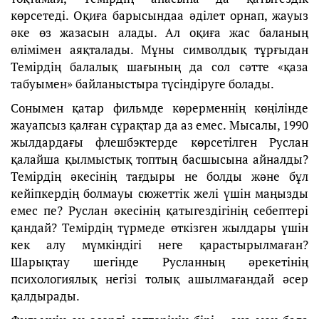
көрсетеді. Оқиға барысындаа әділет орнап, жауыз
әке өз жазасын алады. Ал оқиға жас баланың
өлімімен аяқталады. Мұны символдық тұрғыдан
Темірдің балалық шағының да сол сәтте «қаза
табуымен» байланыстыра түсіндіруге болады.
Сонымен қатар фильмде көрерменнің көңілінде
жауапсыз қалған сұрақтар да аз емес. Мысалы, 1990
жылдардағы флешбэктерде көрсетілген Руслан
қалайша қылмыстық топтың басшысына айналды?
Темірдің әкесінің тағдыры не болды және бұл
кейіпкердің болмауы сюжеттік желі үшін маңызды
емес пе? Руслан әкесінің қатыгездігінің себептері
қандай? Темірдің түрмеде өткізген жылдары үшін
кек алу мүмкіндігі неге қарастырылмаған?
Шарықтау шегінде Русланның әрекетінің
психологиялық негізі толық ашылмағандай әсер
қалдырады.