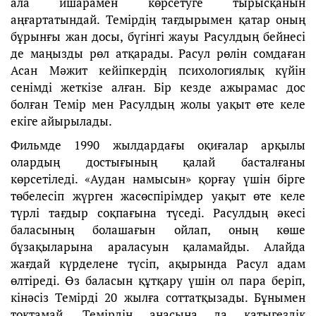
ала ишарамен көрсетуге тырысқанын
аңғартатындай. Темірдің тағдырымен қатар оның
бұрынғы жан досы, бүгінгі жауы Расулдың бейнесі
де маңызды рөл атқарады. Расул рөлін сомдаған
Асан Мәжит кейіпкердің психологиялық күйін
сенімді жеткізе алған. Бір кезде ажырамас дос
болған Темір мен Расулдың жолы уақыт өте келе
екіге айырылады.
Фильмде 1990 жылдардағы оқиғалар арқылы
олардың достығының қалай басталғаны
көрсетіледі. «Аудан намысын» қорғау үшін бірге
төбелесіп жүрген жасөспірімдер уақыт өте келе
түрлі тағдыр соқпағына түседі. Расулдың әкесі
баласының болашағын ойлап, оның көше
бұзақыларына араласуын қаламайды. Алайда
жағдай күрделене түсіп, ақырында Расул адам
өлтіреді. Өз баласын құтқару үшін ол пара беріп,
кінәсіз Темірді 20 жылға соттатқызады. Бұнымен
тоқтамай, Темірдің анасына да қатыгездік