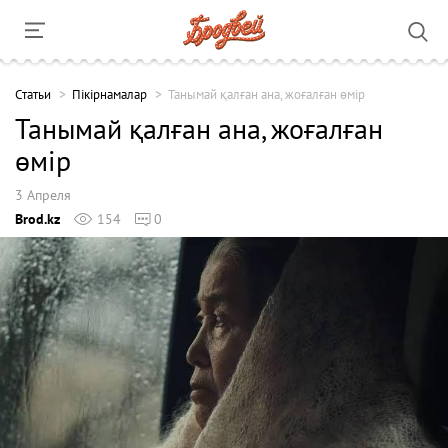
Cтатьи
Пікірнамалар
Танымай қалған ана, жоғалған өмір
Танымай қалған ана, жоғалған
өмір
3 Апреля
Brod.kz
154
0