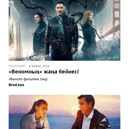
РЕЦЕНЗИИ
6 ҚАЗАН, 2018
«Веномның» жаңа бейнесі
«Веном» фильміне пікір
Brod.kaz