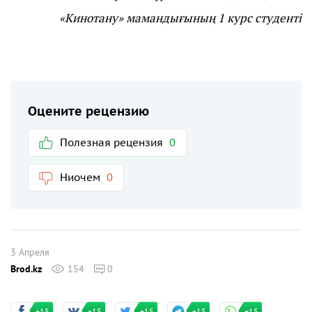
«Кинотану» мамандығының 1 курс студенті
Оцените рецензию
Полезная рецензия
0
Ниочем
0
3 Апреля
Brod.kz
154
0
+15
+15
+15
+15
+15