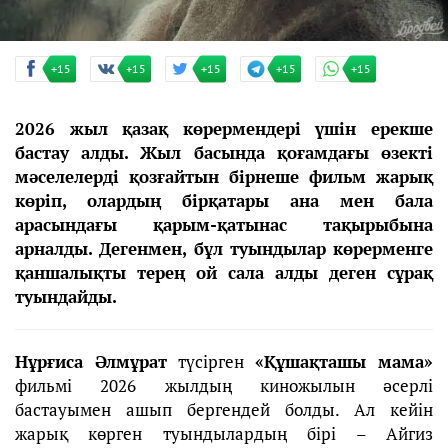
+15
+15
+15
+15
+15
2026 жыл қазақ көрермендері үшін ерекше
бастау алды. Жыл басында қоғамдағы өзекті
мәселелерді қозғайтын бірнеше фильм жарық
көріп, олардың бірқатары ана мен бала
арасындағы қарым-қатынас тақырыбына
арналды. Дегенмен, бұл туындылар көрерменге
қаншалықты терең ой сала алды деген сұрақ
туындайды.
Нұрғиса Әлмұрат
түсірген
«Құшақташы мама»
фильмі 2026 жылдың киножылын әсерлі
бастауымен ашып бергендей болды. Ал кейін
жарық көрген туындылардың бірі – Айгиз