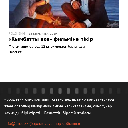
РЕЦЕНЗИИ
13 ҚЫРКҮЙЕК, 2019
«Қымбатты әке» фильміне пікір
Фильм кинотеатрда 12 қыркүйектен басталады
Brod.kz
«Бродвей» кинопорталы - қазақстандық кино қайраткерлерді
және олардың шығармашылығын насихаттайтын, киносүйер
қауымды біріктіретін Казнеттің бірегей жобасы
info@brod.kz
(барлық сауалдар бойынша)