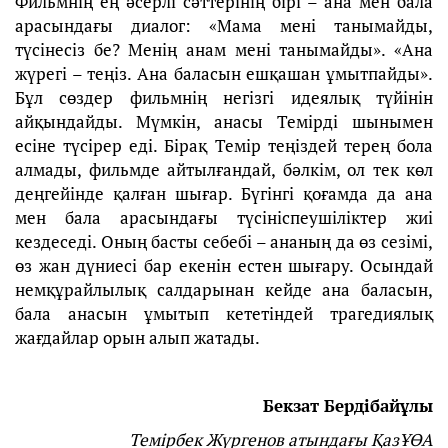
Фильмнің ең әсерлі сәттерінің бірі – ана мен бала
арасындағы диалог: «Мама мені танымайды,
түсінесіз бе? Менің анам мені танымайды». «Ана
жүрегі – теңіз. Ана баласын ешқашан ұмытпайды».
Бұл сөздер фильмнің негізгі идеялық түйінін
айқындайды. Мүмкін, анасы Темірді шынымен
есіне түсірер еді. Бірақ Темір теңіздей терең бола
алмады, фильмде айтылғандай, бәлкім, ол тек көл
деңгейінде қалған шығар. Бүгінгі қоғамда да ана
мен бала арасындағы түсініспеушіліктер жиі
кездеседі. Оның басты себебі – ананың да өз сезімі,
өз жан дүниесі бар екенін естен шығару. Осындай
немқұрайлылық салдарынан кейде ана баласын,
бала анасын ұмытып кететіндей трагедиялық
жағдайлар орын алып жатады.
Бекзат Бердібайұлы
Темірбек Жүргенов атындағы ҚазҰӨА