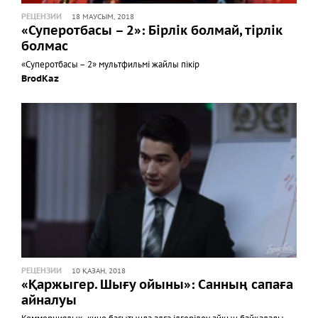
РЕЦЕНЗИИ
18 МАУСЫМ, 2018
«Суперотбасы – 2»: Бірлік болмай, тірлік
болмас
«Суперотбасы – 2» мультфильмі жайлы пікір
BrodKaz
РЕЦЕНЗИИ
10 ҚАЗАН, 2018
«Қаржыгер. Шығу ойыны»: Санның сапаға
айналуы