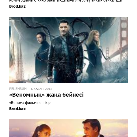
Коммерциялық кино бағытында алға ілгерілеу айқын байқалады
Brod.kaz
РЕЦЕНЗИИ
6 ҚАЗАН, 2018
«Веномның» жаңа бейнесі
«Веном» фильміне пікір
Brod.kaz