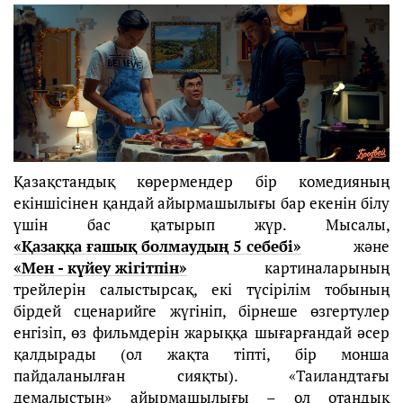
Қазақстандық көрермендер бір комедияның
екіншісінен қандай айырмашылығы бар екенін білу
үшін бас қатырып жүр. Мысалы,
«Қазаққа ғашық болмаудың 5 себебі»
және
«Мен - күйеу жігітпін»
картиналарының
трейлерін салыстырсақ, екі түсірілім тобының
бірдей сценарийге жүгініп, бірнеше өзгертулер
енгізіп, өз фильмдерін жарыққа шығарғандай әсер
қалдырады (ол жақта тіпті, бір монша
пайдаланылған сияқты). «Таиландтағы
демалыстың» айырмашылығы – ол отандық