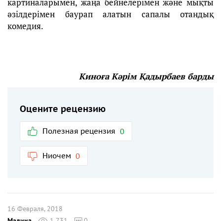
картиналарымен, жаңа бейнелерімен және мықты
әзілдерімен баурап алатын сапалы отандық
комедия.
Киноға Кәрім Қадырбаев барды
Оцените рецензию
Полезная рецензия
0
Ниочем
0
16 Февраля, 2018
Мадина
1 731
0