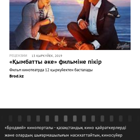
РЕЦЕНЗИИ
13 ҚЫРКҮЙЕК, 2019
«Қымбатты әке» фильміне пікір
Фильм кинотеатрда 12 қыркүйектен басталады
Brod.kz
«Бродвей» кинопорталы - қазақстандық кино қайраткерлерді
және олардың шығармашылығын насихаттайтын, киносүйер