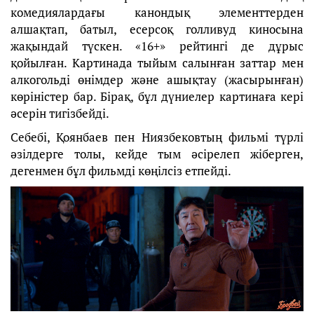
комедиялардағы канондық элементтерден
алшақтап, батыл, есерсоқ голливуд киносына
жақындай түскен. «16+» рейтингі де дұрыс
қойылған. Картинада тыйым салынған заттар мен
алкогольді өнімдер және ашықтау (жасырынған)
көріністер бар. Бірақ, бұл дүниелер картинаға кері
әсерін тигізбейді.
Себебі, Қоянбаев пен Ниязбековтың фильмі түрлі
әзілдерге толы, кейде тым әсірелеп жіберген,
дегенмен бұл фильмді көңілсіз етпейді.