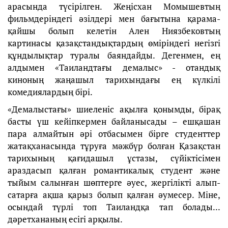
арасында түсірілген. Жеңісхан Момышевтың
фильмдеріндегі әзілдері мен бағытына қарама-
қайшы болып келетін Ален Ниязбековтың
картинасы қазақстандықтардың өміріндегі негізгі
құндылықтар туралы баяндайды. Дегенмен, ең
алдымен «Таиландтағы демалыс» - отандық
киноның жаңашыл тарихындағы ең күлкілі
комедиялардың бірі.
«Демалыстағы» шиеленіс ақылға қонымды, бірақ
басты үш кейіпкермен байланысады – ешқашан
пара алмайтын әрі отбасымен бірге студенттер
жатақханасында тұруға мәжбүр болған Қазақстан
тарихының қағидашыл ұстазы, сүйіктісімен
араздасып қалған романтикалық студент және
тыйым салынған шөптерге әуес, жергілікті алып-
сатарға ақша қарыз болып қалған әумесер. Міне,
осындай түрлі топ Таиландқа тап болады...
дәретхананың есігі арқылы.