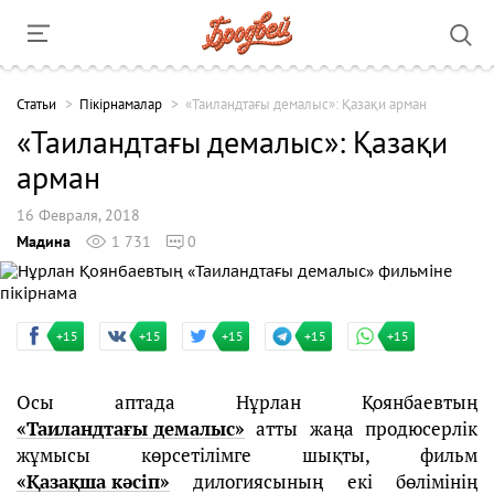
Cтатьи
Пікірнамалар
«Таиландтағы демалыс»: Қазақи арман
«Таиландтағы демалыс»: Қазақи
арман
16 Февраля, 2018
Мадина
1 731
0
+15
+15
+15
+15
+15
Осы аптада Нұрлан Қоянбаевтың
«Таиландтағы демалыс»
атты жаңа продюсерлік
жұмысы көрсетілімге шықты, фильм
«Қазақша кәсіп»
дилогиясының екі бөлімінің