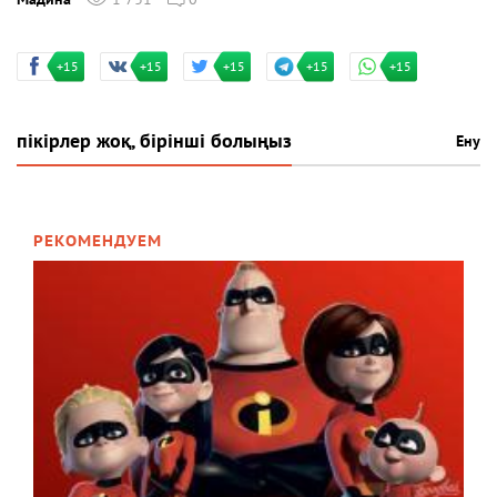
+15
+15
+15
+15
+15
пікірлер жоқ, бірінші болыңыз
Ену
РЕКОМЕНДУЕМ