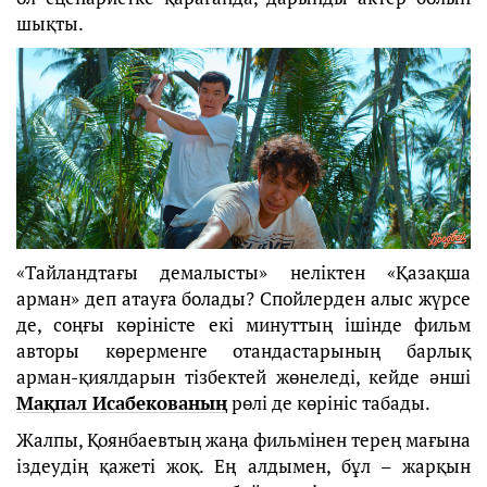
шықты.
«Тайландтағы демалысты» неліктен «Қазақша
арман» деп атауға болады? Спойлерден алыс жүрсе
де, соңғы көріністе екі минуттың ішінде фильм
авторы көрерменге отандастарының барлық
арман-қиялдарын тізбектей жөнеледі, кейде әнші
Мақпал Исабекованың
рөлі де көрініс табады.
Жалпы, Қоянбаевтың жаңа фильмінен терең мағына
іздеудің қажеті жоқ. Ең алдымен, бұл – жарқын