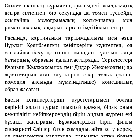
Сюжет шапшаң құрылған, фильмдегі жылдамдық
асыра сілтенген, бір секундқа да төмен түспейді,
осылайша мелодрамалық қосымшалар мен
романтикалық тақырыптарға өтімді болып отыр.
Расында, картинаның тартымдылығы мен әзілі
Нұрлан Қоянбаевтың кейіпкеріне жүктелген, ол
осылайша баяу қалыппен кинодағы ұлттық жаңа
батырдың образын қалыптастырады. Серіктестері
Қуаныш Жылжақсынов пен Дидар Жексековтың да
жұмыстарын атап өту керек, олар толық (экшн-
комедия аясында мүмкіндігінше) комедиялық
образ жасаған.
Басты кейіпкерлердің курстстарымен болған
көрінісі аздап дұрыс шықпай қалған, бірақ оның
кемшілігін кейіпкерлердің бірін аңдып жүрген екі
бұзақы жасырады. Бұзақылардың бірін фильм
сценаристі Әлішер Өтев сомдады, айта кету керек,
ол сценаристке қарағанда, дарынды актер болып