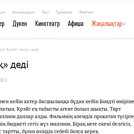
ау
Киноөндіріс
Тест
Тұлғалар
Рейтинг
ер
Дүкен
Кинотеатр
Афиша
Жаңалықтар
эл Крейг «жоқ» деді
» деді
0
інен кейін актер басшылыққа бұдан кейін Бондті өмірін
болатын. Крэйг ең табысты агент болып шықты. Төрт
миллион доллар алды. Фильмнің әлемдік прокатан түсірг
ң бюджеті сегіз жүз миллион. Бірақ неге екені белгісіз,
тартты, бұған өзіндік себебі болса керек.