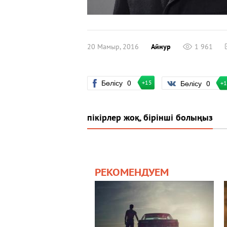
20 Мамыр, 2016
Айнур
1 961
Бөлісу
0
Бөлісу
0
+15
+
пікірлер жоқ, бірінші болыңыз
РЕКОМЕНДУЕМ