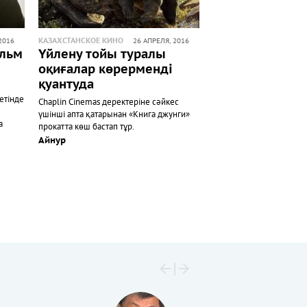
КАЗАХСТАНСКОЕ КИНО
2016
26 АПРЕЛЯ, 2016
ильм
Үйлену тойы туралы
оқиғалар көрерменді
қуантуда
етінде
Chaplin Cinemas деректеріне сәйкес
үшінші апта қатарынан «Книга джунги»
а
прокатта көш бастап тұр.
Айнур