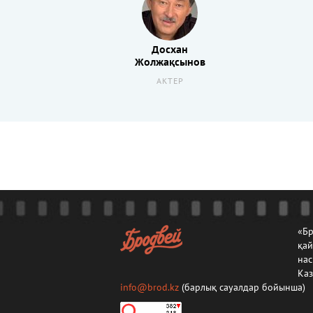
Досхан
Жолжақсынов
АКТЕР
«Бр
қа
нас
Каз
info@brod.kz
(барлық сауалдар бойынша)