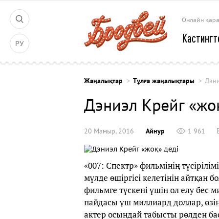
Онлайн қар
Кастингт
РУ
Жаңалықтар
Тұлға жаңалықтары
Дэни
Дэниэл Крейг «жоқ
20 Мамыр, 2016
Айнур
1 961
«007: Спектр» фильмінің түсірілім
мүлде өшіргісі келетінін айтқан 
фильмге түскені үшін ол елу бес 
пайдасы үш миллиард доллар, өзіні
актер осындай табысты рөлден бас 