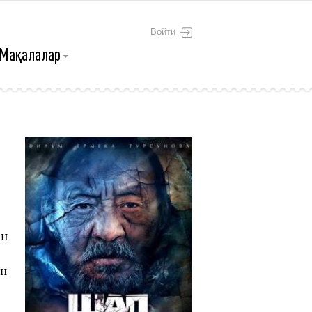
Войти
Мақалалар
ен
ен