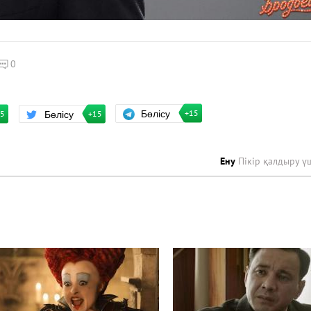
0
Бөлісу
Бөлісу
+15
15
+15
Ену
Пікір қалдыру ү