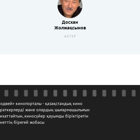
Досхан
Жолжақсынов
АКТЕР
одвей» кинопорталы - қазақстандық кино
йраткерлерді және олардың шығармашылығын
ихаттайтын, киносүйер қауымды біріктіретін
неттің бірегей жобасы