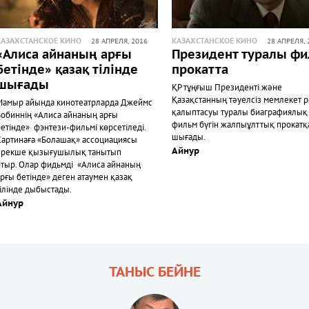
КАЗАХСТАНСКОЕ КИНО
КАЗАХСТАНСКОЕ КИНО
28 АПРЕЛЯ, 2016
28 АПРЕЛЯ, 
«Алиса айнаның арғы
Президент туралы ф
бетінде» қазақ тілінде
прокатта
шығады
ҚР тұңғыш Президенті және
Қазақстанның тәуелсіз мемлекет р
Мамыр айында кинотеатрларда Джеймс
қалыптасуы туралы биаграфиялық
Бобиннің «Алиса айнаның арғы
фильм бүгін жалпыұлттық прокатқ
бетінде» фэнтези-фильмі көрсетіледі.
шығады.
Картинаға «Болашақ» ассоциациясы
Айнур
ерекше қызығушылық танытып
отыр. Олар фидьмді «Алиса айнаның
рғы бетінде» деген атаумен қазақ
тілінде дыбыстады.
Айнур
ТАНЫС БЕЙНЕ