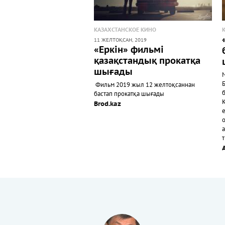
КАЗАХСТАНСКОЕ КИНО
11 ЖЕЛТОҚСАН, 2019
«Еркін» фильмі
қазақстандық прокатқа
шығады
Фильм 2019 жыл 12 желтоқсаннан
бастап прокатқа шығады
Brod.kaz
а