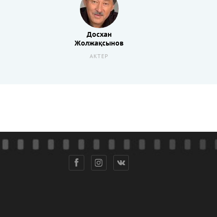
Досхан
Жолжақсынов
АКТЕР